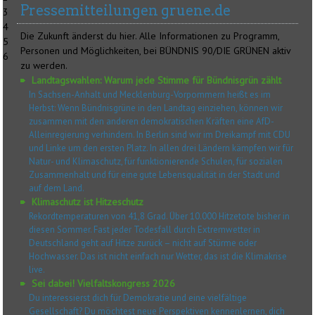
Pressemitteilungen gruene.de
3
4
Die Zukunft änderst du hier. Alle Informationen zu Programm,
5
Personen und Möglichkeiten, bei BÜNDNIS 90/DIE GRÜNEN aktiv
6
zu werden.
Landtagswahlen: Warum jede Stimme für Bündnisgrün zählt
In Sachsen-Anhalt und Mecklenburg-Vorpommern heißt es im
Herbst: Wenn Bündnisgrüne in den Landtag einziehen, können wir
zusammen mit den anderen demokratischen Kräften eine AfD-
Alleinregierung verhindern. In Berlin sind wir im Dreikampf mit CDU
und Linke um den ersten Platz. In allen drei Ländern kämpfen wir für
Natur- und Klimaschutz, für funktionierende Schulen, für sozialen
Zusammenhalt und für eine gute Lebensqualität in der Stadt und
auf dem Land.
Klimaschutz ist Hitzeschutz
Rekordtemperaturen von 41,8 Grad. Über 10.000 Hitzetote bisher in
diesen Sommer. Fast jeder Todesfall durch Extremwetter in
Deutschland geht auf Hitze zurück – nicht auf Stürme oder
Hochwasser. Das ist nicht einfach nur Wetter, das ist die Klimakrise
live.
Sei dabei! Vielfaltskongress 2026
Du interessierst dich für Demokratie und eine vielfältige
Gesellschaft? Du möchtest neue Perspektiven kennenlernen, dich