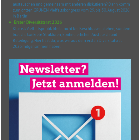
austauschen und gemeinsam mit anderen diskutieren? Dann komm
zum dritten GRÜNEN Vielfaltskongress vom 29. bis 30. August 2026
in Berlin!
Erster Diversitätsrat 2026
Klar ist: Vielfaltspolitik bleibt nicht bei Beschlüssen stehen, sondern
braucht konkrete Strukturen, kontinuierlichen Austausch und
Beteiligung. Hier liest du, was wir aus dem ersten Diversitätsrat
2026 mitgenommen haben.