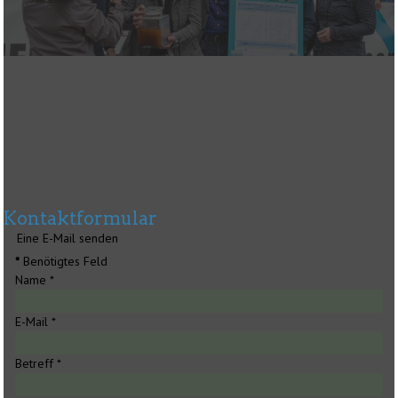
Kontaktformular
Eine E-Mail senden
*
Benötigtes Feld
Name
*
E-Mail
*
Betreff
*