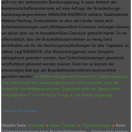
auch von der amtierenden Bundesregierung. In einer Antwort des
Bundeswirtschaftsministeriums auf eine Anfrage der Brandenburger
Bundestagsabgeordneten ANNALENA BAERBOCK erklärte Staatssekretär
Matthias Machnig: „Festzustellen ist, dass die Länder schon jetzt
Sicherheitsleistungen nach pflichtgemäßem Ermessen verlangen können,
sie davon aber nur in Ausnahmefällen Gebrauch gemacht haben“. Es sei
offensichtlich, dass die Braunkohleunternehmen zu wenig Geld
bereithalten, um für die Nachsorgeverpflichtungen für alte Tagebaue zu
zahlen, sagt BAERBOCK: „Das Bundesberggesetz muss dringend
dahingehend geändert werden, dass Sicherheitsleistungen gesetzlich
verpflichtend geleistet werden müssen. Denn nur so können die
notwendigen Beträge der Braunkohleunternehmen insolvenzfest
gesichert werden“.
>> Kleine Anfrage und Antwort der Landesregierung
„Was unternimmt die Landesregierung um sicherzustellen, dass die
Kosten für die Rekultivierung von Tagebauen nicht am Steuerzahler
hängenbleiben?“
>> Schriftliche Frage an die Bundesregierung
Kategorie:
Bergbaufolgen
Aktuelle Seite:
Startseite
Meine Themen
Tagebau-Folgen
Keine
Sicherheitsleistungen beim Braunkohlebetreiber – Steuerzahler bleiben