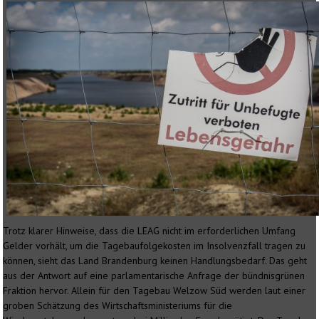
Trotz klarer Hinweise, dass die LEAG nicht im erforderlichen Umfang
Gelder vorhält, um die Tagebaufolgekosten im Insolvenzfall tragen zu
können, sieht das Land Brandenburg keinen Handlungsbedarf. Das geht
aus der Antwort auf eine parlamentarische Anfrage der bündnisgrünen
Fraktion hervor. Allein für den Tagebau Welzow Süd werden laut einer
groben Schätzung des Wirtschaftsministeriums für die