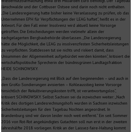
Wiedernutzbarmachung etwa drei Milliarden Euro benötigt. Der Tagebau
Jänschwalde und der Cottbuser Ostsee sind darin noch nicht enthalten.
„Die Landesregierung hatte bisher keine Veranlassung zu prüfen, ob das
Unternehmen EPH für Verpflichtungen der LEAG haftet“, heißt es in der
Antwort. Für den Fall einer Insolvenz wird aktuell keine Vorsorge
getroffen. Die Entscheidungen werden vielmehr allein der
nachgelagerten Bergbaubehörde überlassen. „Die Landesregierung
hätte die Möglichkeit, die LEAG zu insolvenzfesten Sicherheitsleistungen
zu verpflichten. Stattdessen tut sie nichts und riskiert damit, dass
Unsummen der Allgemeinheit aufgebürdet werden könnten“, kritisiert die
wirtschaftspolitische Sprecherin der bündnisgrünen Landtagsfraktion
HEIDE SCHINOWSKY.
„Dass die Landesregierung mit Blick auf den beginnenden – und auch in
den GroKo-Sondierungen avisierten – Kohleausstieg keine Vorsorge
hinsichtlich der Rekultivierungskosten trifft, ist verantwortungslos“,
kritisiert SCHINOWSKY. Selbst Sachsen sei da inzwischen weiter: „Nach
Kritik des dortigen Landesrechnungshofs wurden in Sachsen inzwischen
Sicherheitsleitungen für den Tagebau Nochten angeordnet. In
Brandenburg sind wir davon leider noch weit entfernt.“ Ein seit Sommer
2016 von Rot-Rot angekündigtes Gutachten soll nun erst in der zweiten
Jahreshälfte 2018 vorliegen. Kritik an der Laissez-faire-Haltung kommt