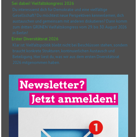
Sei dabei! Vielfaltskongress 2026
Du interessierst dich für Demokratie und eine vielfältige
Gesellschaft? Du möchtest neue Perspektiven kennenlernen, dich
austauschen und gemeinsam mit anderen diskutieren? Dann komm
zum dritten GRÜNEN Vielfaltskongress vom 29. bis 30. August 2026
in Berlin!
Erster Diversitätsrat 2026
Klar ist: Vielfaltspolitik bleibt nicht bei Beschlüssen stehen, sondern
braucht konkrete Strukturen, kontinuierlichen Austausch und
Beteiligung. Hier liest du, was wir aus dem ersten Diversitätsrat
2026 mitgenommen haben.