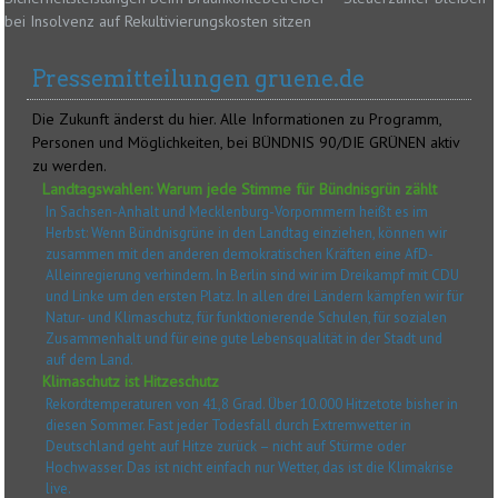
bei Insolvenz auf Rekultivierungskosten sitzen
Pressemitteilungen gruene.de
Die Zukunft änderst du hier. Alle Informationen zu Programm,
Personen und Möglichkeiten, bei BÜNDNIS 90/DIE GRÜNEN aktiv
zu werden.
Landtagswahlen: Warum jede Stimme für Bündnisgrün zählt
In Sachsen-Anhalt und Mecklenburg-Vorpommern heißt es im
Herbst: Wenn Bündnisgrüne in den Landtag einziehen, können wir
zusammen mit den anderen demokratischen Kräften eine AfD-
Alleinregierung verhindern. In Berlin sind wir im Dreikampf mit CDU
und Linke um den ersten Platz. In allen drei Ländern kämpfen wir für
Natur- und Klimaschutz, für funktionierende Schulen, für sozialen
Zusammenhalt und für eine gute Lebensqualität in der Stadt und
auf dem Land.
Klimaschutz ist Hitzeschutz
Rekordtemperaturen von 41,8 Grad. Über 10.000 Hitzetote bisher in
diesen Sommer. Fast jeder Todesfall durch Extremwetter in
Deutschland geht auf Hitze zurück – nicht auf Stürme oder
Hochwasser. Das ist nicht einfach nur Wetter, das ist die Klimakrise
live.