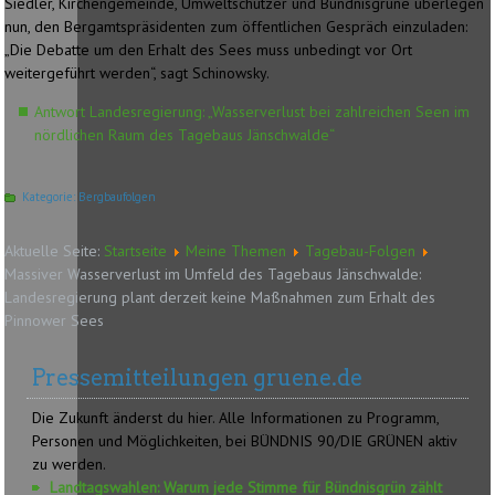
Siedler, Kirchengemeinde, Umweltschützer und Bündnisgrüne überlegen
nun, den Bergamtspräsidenten zum öffentlichen Gespräch einzuladen:
„Die Debatte um den Erhalt des Sees muss unbedingt vor Ort
weitergeführt werden“, sagt Schinowsky.
Antwort Landesregierung: „Wasserverlust bei zahlreichen Seen im
nördlichen Raum des Tagebaus Jänschwalde“
Kategorie:
Bergbaufolgen
Aktuelle Seite:
Startseite
Meine Themen
Tagebau-Folgen
Massiver Wasserverlust im Umfeld des Tagebaus Jänschwalde:
Landesregierung plant derzeit keine Maßnahmen zum Erhalt des
Pinnower Sees
Pressemitteilungen gruene.de
Die Zukunft änderst du hier. Alle Informationen zu Programm,
Personen und Möglichkeiten, bei BÜNDNIS 90/DIE GRÜNEN aktiv
zu werden.
Landtagswahlen: Warum jede Stimme für Bündnisgrün zählt