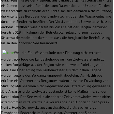
Gutachtens musste der Präsident des Landesbergamtes Sebastian Fritze
einräumen, dass seine Behörde kaum Daten habe, um Ursachen für den
Wasserverlust zu konkretisieren. Fritze sah sich demnach nicht im Stande,
die Anteile des Bergbaus, der Landwirtschaft oder der Wasserentnahme
durch die Siedler zu beziffern. Der Vorsitzende des Umweltausschusses
Andreas Stahlberg wies darauf hin, dass selbst der Bergbaubetreiber
bereits 2019 im Rahmen der Betriebsplanzulassung zum Tagebau
Jänschwalde modelliert darstellte, dass die bergbauliche Beeinflussung
bis an den Pinnower See heranreicht.
Weil die Ziel-Wasserstände trotz Einleitung nicht erreicht
wurden, überlege die Landesbehörde nun, die Zielwasserstände zu
senken. Vorschläge aus der Region, wie eine zweite Einleitungsstelle
oder eine Überleitung von Grubenwasser aus dem nahen Tagebau
wurden seitens des Bergamts ungeprüft abgelehnt. Auf Nachfrage
erklärte ein Vertreter des Bergamtes zudem, dass die Entwicklung von
Stützungs-Maßnahmen nicht Gegenstand der Untersuchung gewesen sei.
„Die Anpassung der Zielwasserabstände ist keine Maßnahme, sondern
Kapitulation. Der See wird in absehbarer Zeit verschwinden, wenn nichts
unternommen wird“, warnte die Vorsitzende der Bündnisgrünen Spree-
Neiße, Heide Schinowsky aus Jänschwalde, die als sachkundige
Einwohnerin Rederecht im Ausschuss hat. Vertreter der Siedler