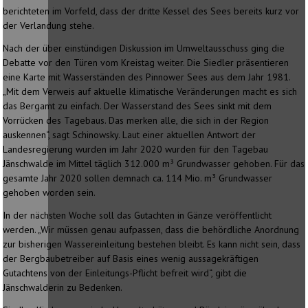
berichteten im Vorfeld, dass der dritte Kessel des Sees bereits kurz vor
der Verlandung stehe.
Nach der über einstündigen Diskussion im Umweltausschuss ging die
Debatte vor den Türen vom Kreistag weiter. Die Siedler präsentieren
eine Karte mit Wasserständen des Pinnower Sees aus dem Jahr 1981.
„Mit dem Verweis auf aktuelle klimatische Veränderungen macht es sich
das Bergamt zu einfach. Der Wasserstand des Sees sinkt mit dem
Vorrücken des Tagebaus. Das merken alle, die sich in der Region
auskennen“, sagt Schinowsky. Laut einer aktuellen Antwort der
Landesregierung wurden im Jahr 2020 wurden für den Tagebau
Jänschwalde im Mittel täglich 312.000 m³ Grundwasser gehoben. Für das
gesamte Jahr 2020 sollen demnach ca. 114 Mio. m³ Grundwasser
gehoben worden sein.
In der nächsten Woche soll das Gutachten in Gänze veröffentlicht
werden. „Wir müssen genau aufpassen, dass die behördliche Anordnung
zur bisherigen Wassereinleitung bestehen bleibt. Es kann nicht sein, dass
der Bergbaubetreiber auf Basis eines wenig aussagekräftigen
Gutachtens von der Einleitungs-Pflicht befreit wird“, gibt die
Jänschwalderin zu Bedenken.