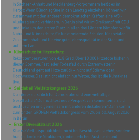
In Sachsen-Anhalt und Mecklenburg-Vorpommern heißt es im
Herbst: Wenn Bündnisgrüne in den Landtag einziehen, können wir
zusammen mit den anderen demokratischen Kräften eine AfD-
Alleinregierung verhindern. In Berlin sind wir im Dreikampf mit CDU
und Linke um den ersten Platz. In allen drei Ländern kämpfen wir für
Natur- und Klimaschutz, für funktionierende Schulen, für sozialen
Zusammenhalt und für eine gute Lebensqualität in der Stadt und
auf dem Land.
Klimaschutz ist Hitzeschutz
Rekordtemperaturen von 41,8 Grad. Über 10.000 Hitzetote bisher in
diesen Sommer. Fast jeder Todesfall durch Extremwetter in
Deutschland geht auf Hitze zurück – nicht auf Stürme oder
Hochwasser. Das ist nicht einfach nur Wetter, das ist die Klimakrise
live.
Sei dabei! Vielfaltskongress 2026
Du interessierst dich für Demokratie und eine vielfältige
Gesellschaft? Du möchtest neue Perspektiven kennenlernen, dich
austauschen und gemeinsam mit anderen diskutieren? Dann komm
zum dritten GRÜNEN Vielfaltskongress vom 29. bis 30. August 2026
in Berlin!
Erster Diversitätsrat 2026
Klar ist: Vielfaltspolitik bleibt nicht bei Beschlüssen stehen, sondern
braucht konkrete Strukturen, kontinuierlichen Austausch und