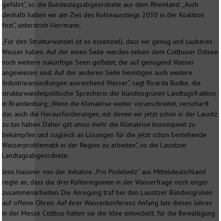
geführt“, so die Bundestagsabgeordnete aus dem Rheinland. „Auch
deshalb halten wir am Ziel des Kohleausstiegs 2030 in der Koalition
fest“, unterstrich Herrmann.
„Für den Strukturwandel ist es essenziell, dass wir genug und sauberes
Wasser haben. Auf der einen Seite werden neben dem Cottbuser Ostsee
noch weitere zukünftige Seen geflutet, die auf genügend Wasser
angewiesen sind. Auf der anderen Seite benötigen auch weitere
Industrieansiedlungen ausreichend Wasser“, sagt Ricarda Budke, die
strukturwandelpolitische Sprecherin der bündnisgrünen Landtagsfraktion
in Brandenburg: „Wenn die Klimakrise weiter voranschreitet, verschärft
das auch die Herausforderungen, mit denen wir jetzt schon in der Lausitz
zu tun haben. Daher gilt umso mehr die Klimakrise konsequent zu
bekämpfen und zugleich an Lösungen für die jetzt schon bestehende
Wasserproblematik in der Region zu arbeiten“, so die Lausitzer
Landtagsabgeordnete.
Jens Hausner von der Initiative „Pro Pödelwitz“ aus Mitteldeutschland
regte an, dass die drei Kohleregionen in der Wasserfrage noch enger
zusammenarbeiten. Die Anregung traf bei den Lausitzer Bündnisgrünen
auf offene Ohren. Auf ihrer Wasserkonferenz Anfang Juni dieses Jahres
in der Messe Cottbus hatten sie die Idee entwickelt, für die Bewältigung