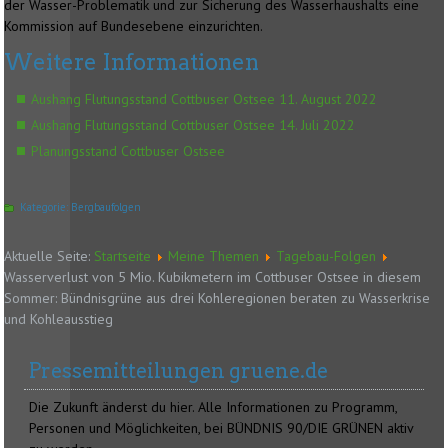
der Wasser-Problematik und zur Sicherung des Wasserhaushalts eine
Kommission auf Bundesebene einzurichten.
Weitere Informationen
Aushang Flutungsstand Cottbuser Ostsee 11. August 2022
Aushang Flutungsstand Cottbuser Ostsee 14. Juli 2022
Planungsstand Cottbuser Ostsee
Kategorie:
Bergbaufolgen
Aktuelle Seite:
Startseite
Meine Themen
Tagebau-Folgen
Wasserverlust von 5 Mio. Kubikmetern im Cottbuser Ostsee in diesem
Sommer: Bündnisgrüne aus drei Kohleregionen beraten zu Wasserkrise
und Kohleausstieg
Pressemitteilungen gruene.de
Die Zukunft änderst du hier. Alle Informationen zu Programm,
Personen und Möglichkeiten, bei BÜNDNIS 90/DIE GRÜNEN aktiv