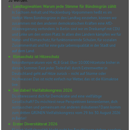
zu werden.
Landtagswahlen: Warum jede Stimme für Bündnisgrün zählt
In Sachsen-Anhalt und Mecklenburg-Vorpommern heißt es im
Herbst: Wenn Bündnisgrüne in den Landtag einziehen, können wir
zusammen mit den anderen demokratischen Kräften eine AfD-
Alleinregierung verhindern. In Berlin sind wir im Dreikampf mit CDU
und Linke um den ersten Platz. In allen drei Ländern kämpfen wir für
Natur- und Klimaschutz, für funktionierende Schulen, für sozialen
Zusammenhalt und für eine gute Lebensqualität in der Stadt und
auf dem Land.
Klimaschutz ist Hitzeschutz
Rekordtemperaturen von 41,8 Grad. Über 10.000 Hitzetote bisher in
diesen Sommer. Fast jeder Todesfall durch Extremwetter in
Deutschland geht auf Hitze zurück – nicht auf Stürme oder
Hochwasser. Das ist nicht einfach nur Wetter, das ist die Klimakrise
live.
Sei dabei! Vielfaltskongress 2026
Du interessierst dich für Demokratie und eine vielfältige
Gesellschaft? Du möchtest neue Perspektiven kennenlernen, dich
austauschen und gemeinsam mit anderen diskutieren? Dann komm
zum dritten GRÜNEN Vielfaltskongress vom 29. bis 30. August 2026
in Berlin!
Erster Diversitätsrat 2026
Klar ist: Vielfaltspolitik bleibt nicht bei Beschlüssen stehen, sondern