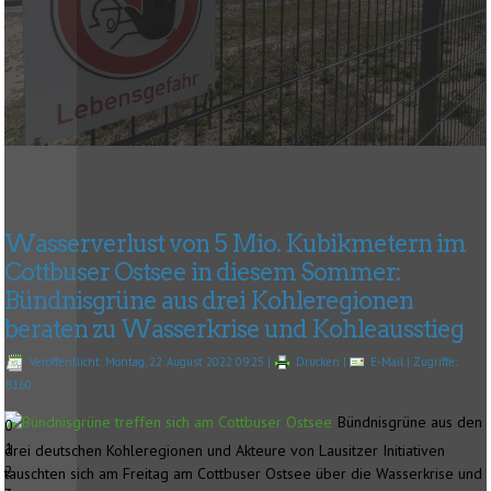
Wasserverlust von 5 Mio. Kubikmetern im
Cottbuser Ostsee in diesem Sommer:
Bündnisgrüne aus drei Kohleregionen
beraten zu Wasserkrise und Kohleausstieg
Veröffentlicht: Montag, 22. August 2022 09:25
|
Drucken
|
E-Mail
| Zugriffe:
8160
Bündnisgrüne aus den
0
1
drei deutschen Kohleregionen und Akteure von Lausitzer Initiativen
2
tauschten sich am Freitag am Cottbuser Ostsee über die Wasserkrise und