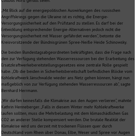
Cottbus Nord gefüllt seien.
„Mit Blick auf die energiepolitischen Auswirkungen des russischen
Angriffskriegs gegen die Ukraine ist es richtig, die Energie-
Versorgungssicherheit auf den Prüfstand zu stellen. Es darf bei der
Entwicklung entsprechender Energie-Alternativen jedoch nicht die
Versorgungssicherheit mit Wasser gefährdet werden“, betonte die
Kreisvorsitzende der Bündnisgrünen Spree-Neiße Heide Schinowsky.
Die beiden Bundestagsabgeordneten bekräftigten, dass die Frage nach
den zur Verfügung stehenden Wasserressourcen bei der Erarbeitung des
Ersatzkraftwerkebereitstellungsgesetzes eine zentrale Rolle gespielt
habe. „Ob die beiden in Sicherheitsbereitschaft befindlichen Blöcke vom
Kohlekraftwerk Jänschwalde wieder ans Netz gehen können, hängt nun
maßgeblich von zur Verfügung stehenden Wasserressourcen ab“, sagte
Bernhard Herrmann.
„Wir dürfen keinesfalls die Klimakrise aus den Augen verlieren“, mahnte
Kathrin Henneberger. „Falls in diesem Winter mehr Kohlekraftwerke
laufen sollten, muss die Mehrbelastung mit dem klimaschädlichen Gas
CO2 an anderer Stelle kompensiert werden. Die brutale Realität der
Klimakrise wird uns derzeit mit trockenen Flüssen quer durch
Deutschland vom Rhein über Donau, Elbe, Weser und Spree vor Augen