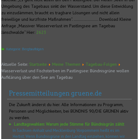
Umgebung des Tagebaus sinkt der Wasserstand. Um diese Entwicklung
zu einzudämmen, braucht es tragbare Lösungen und nicht allein
freiwillige und kurzfriste Maßnahmen“. ……………….. Download Kleine
Anfrage „Massiver Wasserverlust im Pastlingsee am Tagebau
Jänschwalde“ Hier:
2623
Kategorie:
Bergbaufolgen
Aktuelle Seite:
Startseite
Meine Themen
Tagebau-Folgen
Wasserverlust und Fischsterben im Pastlingsee: Bündnisgrüne wollen
Aufklärung über den See am Tagebau
Pressemitteilungen gruene.de
Die Zukunft änderst du hier. Alle Informationen zu Programm,
Personen und Möglichkeiten, bei BÜNDNIS 90/DIE GRÜNEN aktiv
zu werden.
Landtagswahlen: Warum jede Stimme für Bündnisgrün zählt
In Sachsen-Anhalt und Mecklenburg-Vorpommern heißt es im
Herbst: Wenn Bündnisgrüne in den Landtag einziehen, können wir