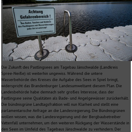
3
Die Zukunft des Pastlingsees am Tagebau Jänschwalde (Landkreis
Spree-Neiße) ist weiterhin ungewiss. Während die untere
Wasserbehörde des Kreises die Aufgabe des Sees in Spiel bringt,
widerspricht das Brandenburger Landesumweltamt diesem Plan. Die
Landesbehörde habe demnach sehr großes Interesse, dass der
Pastlingsee seine Qualitäten als Bade- und Angelgewässer zurückerhält.
Die bündnisgrüne Landtagsfraktion will nun Klarheit und stellt eine
parlamentarische Anfrage an die Landesregierung. Die Bündnisgrünen
wollen wissen, was die Landesregierung und der Bergbaubetreiber
Vattenfall unternehmen, um den weiteren Rückgang der Wasserstände in
den Seen im Umfeld des Tagebaus Jänschwalde zu verhindern. Der