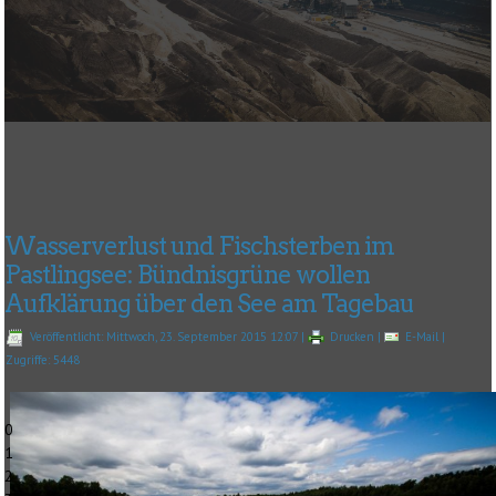
Wasserverlust und Fischsterben im
Pastlingsee: Bündnisgrüne wollen
Aufklärung über den See am Tagebau
Veröffentlicht: Mittwoch, 23. September 2015 12:07
|
Drucken
|
E-Mail
|
Zugriffe: 5448
0
1
2