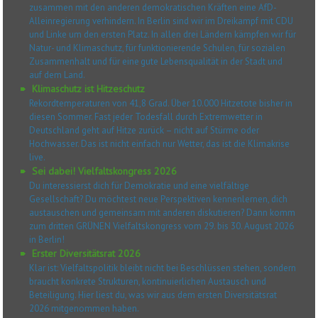
zusammen mit den anderen demokratischen Kräften eine AfD-
Alleinregierung verhindern. In Berlin sind wir im Dreikampf mit CDU
und Linke um den ersten Platz. In allen drei Ländern kämpfen wir für
Natur- und Klimaschutz, für funktionierende Schulen, für sozialen
Zusammenhalt und für eine gute Lebensqualität in der Stadt und
auf dem Land.
Klimaschutz ist Hitzeschutz
Rekordtemperaturen von 41,8 Grad. Über 10.000 Hitzetote bisher in
diesen Sommer. Fast jeder Todesfall durch Extremwetter in
Deutschland geht auf Hitze zurück – nicht auf Stürme oder
Hochwasser. Das ist nicht einfach nur Wetter, das ist die Klimakrise
live.
Sei dabei! Vielfaltskongress 2026
Du interessierst dich für Demokratie und eine vielfältige
Gesellschaft? Du möchtest neue Perspektiven kennenlernen, dich
austauschen und gemeinsam mit anderen diskutieren? Dann komm
zum dritten GRÜNEN Vielfaltskongress vom 29. bis 30. August 2026
in Berlin!
Erster Diversitätsrat 2026
Klar ist: Vielfaltspolitik bleibt nicht bei Beschlüssen stehen, sondern
braucht konkrete Strukturen, kontinuierlichen Austausch und
Beteiligung. Hier liest du, was wir aus dem ersten Diversitätsrat
2026 mitgenommen haben.