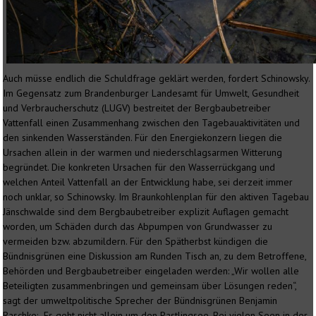
Auch müsse endlich die Schuldfrage geklärt werden, fordert Schinowsky.
Im Gegensatz zum Brandenburger Landesamt für Umwelt, Gesundheit
und Verbraucherschutz (LUGV) bestreitet der Bergbaubetreiber
Vattenfall einen Zusammenhang zwischen den Tagebauaktivitäten und
den sinkenden Wasserständen. Für den Energiekonzern liegen die
Ursachen allein in der warmen und niederschlagsarmen Witterung
begründet. Die konkreten Ursachen für den Wasserrückgang und
welchen Anteil Vattenfall an der Entwicklung habe, sei derzeit immer
noch unklar, so Schinowsky. Im Braunkohlenplan für den aktiven Tagebau
Jänschwalde sind dem Bergbaubetreiber explizit Auflagen gemacht
worden, um Schäden durch das Abpumpen von Grundwasser zu
vermeiden bzw. abzumildern. Für den Spätherbst kündigen die
Bündnisgrünen eine Diskussion am Runden Tisch an, zu dem Betroffene,
Behörden und Bergbaubetreiber eingeladen werden: „Wir wollen alle
Beteiligten zusammenbringen und gemeinsam über Lösungen reden“,
sagt der umweltpolitische Sprecher der Bündnisgrünen Benjamin
Raschke: „Es geht nicht allein um den Pastlingsee. Bei vielen Seen in der