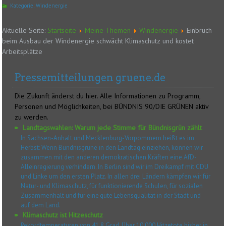
Kategorie:
Windenergie
Aktuelle Seite:
Startseite
Meine Themen
Windenergie
Einbruch
beim Ausbau der Windenergie schwächt Klimaschutz und kostet
Arbeitsplätze
Pressemitteilungen gruene.de
Die Zukunft änderst du hier. Alle Informationen zu Programm,
Personen und Möglichkeiten, bei BÜNDNIS 90/DIE GRÜNEN aktiv
zu werden.
Landtagswahlen: Warum jede Stimme für Bündnisgrün zählt
In Sachsen-Anhalt und Mecklenburg-Vorpommern heißt es im
Herbst: Wenn Bündnisgrüne in den Landtag einziehen, können wir
zusammen mit den anderen demokratischen Kräften eine AfD-
Alleinregierung verhindern. In Berlin sind wir im Dreikampf mit CDU
und Linke um den ersten Platz. In allen drei Ländern kämpfen wir für
Natur- und Klimaschutz, für funktionierende Schulen, für sozialen
Zusammenhalt und für eine gute Lebensqualität in der Stadt und
auf dem Land.
Klimaschutz ist Hitzeschutz
Rekordtemperaturen von 41,8 Grad. Über 10.000 Hitzetote bisher in