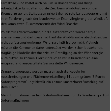
Klimakrise - und kostet auch bei uns in Brandenburg unzählige
Arbeitsplätze. Es ist allerhöchste Zeit, beim Wind-Ausbau von der
Bremse zu gehen. Stattdessen riskiert die rot-rote Landesregierung mit
ihrer Forderung nach der bundesweiten Entprivilegierung der Windkraft
den kompletten Zusammenbruch der Wind-Branche.
Politik muss Verantwortung für die Akzeptanz von Wind-Energie
übernehmen und darf diese nicht auf die Wind-Branche abschieben. Ein
nicht verfassungskonformer Wind-Euro hilft hierbei nicht. Vielmehr
müssen die Kommunen dabei unterstützt werden, schon bestehende,
tragfähige Modelle der finanziellen Beteiligung an der Windenergie
auch nutzen zu können. Hierfür brauchen wir in Brandenburg eine
entsprechend ausgestattete Servicestelle Windenergie.
Dringend angepasst werden müssen auch die Regeln für
Ausschreibungen und Flächenbereitstellung. Mit dem grünen "5 Punkte-
Sofortprogramm" liegt hierfür ein zeitnah umsetzbarer Vorschlag auf
dem Tisch."
Mehr Informationen zu fünf Sofortmaßnahmen für die Windenergie: Fünf
Sofortmaßnahmen