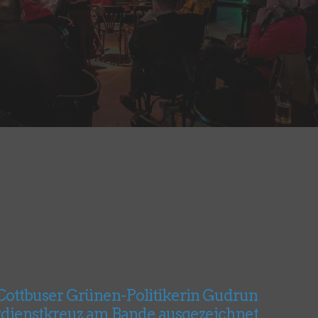
ottbuser Grünen-Politikerin Gudrun
dienstkreuz am Bande ausgezeichnet