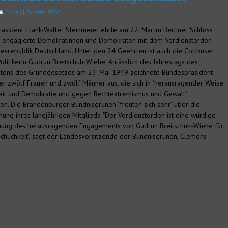
E-Mail
| Zugriffe: 9567
äsident Frank-Walter Steinmeier ehrte am 22. Mai im Berliner Schloss
 engagierte Demokratinnen und Demokraten mit dem Verdienstorden
esrepublik Deutschland. Unter den 24 Geehrten ist auch die Cottbuser
olitikerin Gudrun Breitschuh-Wiehe. Anlässlich des Jahrestags des
retens des Grundgesetzes am 23. Mai 1949 zeichnete Bundespräsident
er zwölf Frauen und zwölf Männer aus, die sich in "herausragender Weise
heit und Demokratie und gegen Rechtextremismus und Gewalt"
en. Die Brandenburger Bündnisgrünen "freuten sich sehr" über die
nung ihres langjährigen Mitglieds. "Der Verdienstorden ist eine würdige
ung des herausragenden Engagements von Gudrun Breitschuh-Wiehe für
chlichkeit", sagt der Landesvorsitzende der Bündnisgrünen, Clemens