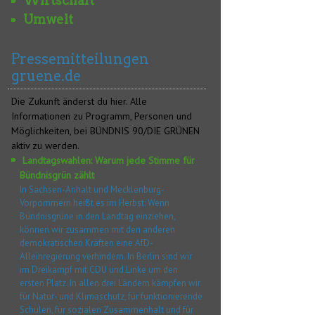
Wirtschaft
Umwelt
Pressemitteilungen
gruene.de
Die Zukunft änderst du hier. Alle
Informationen zu Programm, Personen und
Möglichkeiten, bei BÜNDNIS 90/DIE GRÜNEN
aktiv zu werden.
Landtagswahlen: Warum jede Stimme für
Bündnisgrün zählt
In Sachsen-Anhalt und Mecklenburg-
Vorpommern heißt es im Herbst: Wenn
Bündnisgrüne in den Landtag einziehen,
können wir zusammen mit den anderen
demokratischen Kräften eine AfD-
Alleinregierung verhindern. In Berlin sind wir
im Dreikampf mit CDU und Linke um den
ersten Platz. In allen drei Ländern kämpfen wir
für Natur- und Klimaschutz, für funktionierende
Schulen, für sozialen Zusammenhalt und für