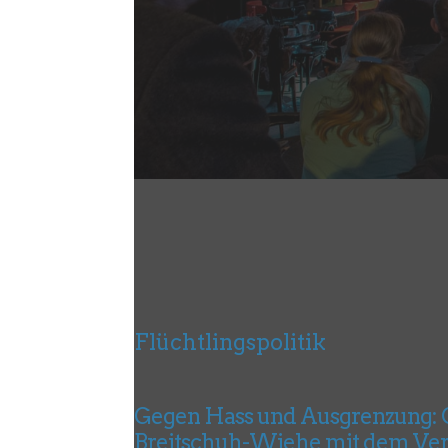
Flüchtlingspolitik
Gegen Hass und Ausgrenzung: C
Breitschuh-Wiehe mit dem Ver