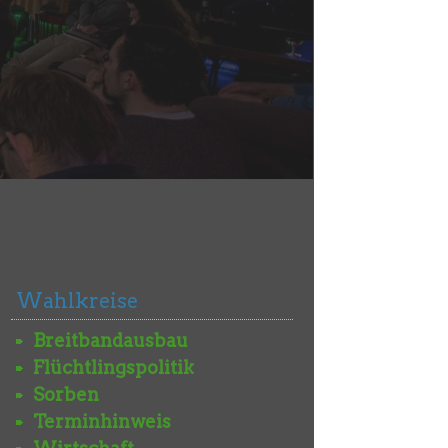
Wahlkreise
Breitbandausbau
Flüchtlingspolitik
Sorben
Terminhinweis