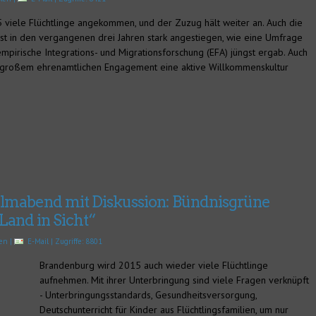
 viele Flüchtlinge angekommen, und der Zuzug hält weiter an. Auch die
ist in den vergangenen drei Jahren stark angestiegen, wie eine Umfrage
 empirische Integrations- und Migrationsforschung (EFA) jüngst ergab. Auch
mit großem ehrenamtlichen Engagement eine aktive Willkommenskultur
Filmabend mit Diskussion: Bündnisgrüne
Land in Sicht“
ken
|
E-Mail
| Zugriffe: 8801
Brandenburg wird 2015 auch wieder viele Flüchtlinge
aufnehmen. Mit ihrer Unterbringung sind viele Fragen verknüpft
- Unterbringungsstandards, Gesundheitsversorgung,
Deutschunterricht für Kinder aus Flüchtlingsfamilien, um nur