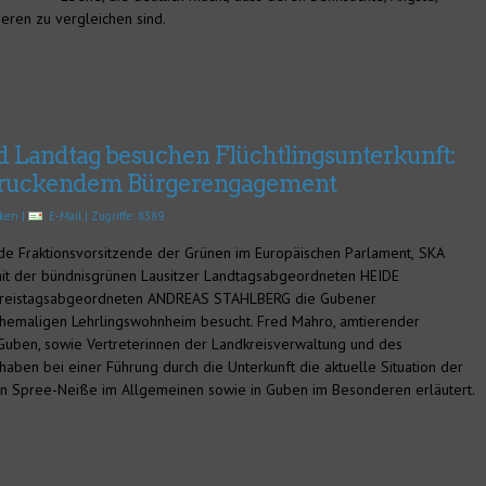
ren zu vergleichen sind.
 Landtag besuchen Flüchtlingsunterkunft:
ndruckendem Bürgerengagement
cken
|
E-Mail
| Zugriffe: 8389
e Fraktionsvorsitzende der Grünen im Europäischen Parlament,
SKA
it der bündnisgrünen Lausitzer Landtagsabgeordneten HEIDE
eistagsabgeordneten ANDREAS STAHLBERG die Gubener
 ehemaligen Lehrlingswohnheim besucht. Fred Mahro, amtierender
Guben, sowie Vertreterinnen der Landkreisverwaltung und des
ben bei einer Führung durch die Unterkunft die aktuelle Situation der
 in Spree-Neiße im Allgemeinen sowie in Guben im Besonderen erläutert.