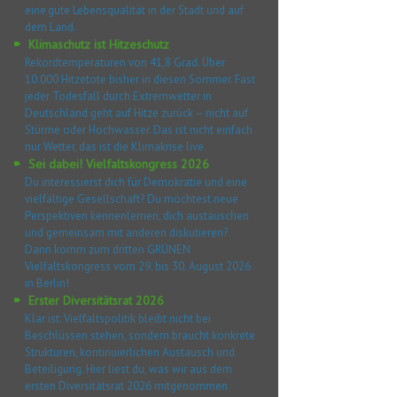
eine gute Lebensqualität in der Stadt und auf
dem Land.
Klimaschutz ist Hitzeschutz
Rekordtemperaturen von 41,8 Grad. Über
10.000 Hitzetote bisher in diesen Sommer. Fast
jeder Todesfall durch Extremwetter in
Deutschland geht auf Hitze zurück – nicht auf
Stürme oder Hochwasser. Das ist nicht einfach
nur Wetter, das ist die Klimakrise live.
Sei dabei! Vielfaltskongress 2026
Du interessierst dich für Demokratie und eine
vielfältige Gesellschaft? Du möchtest neue
Perspektiven kennenlernen, dich austauschen
und gemeinsam mit anderen diskutieren?
Dann komm zum dritten GRÜNEN
Vielfaltskongress vom 29. bis 30. August 2026
in Berlin!
Erster Diversitätsrat 2026
Klar ist: Vielfaltspolitik bleibt nicht bei
Beschlüssen stehen, sondern braucht konkrete
Strukturen, kontinuierlichen Austausch und
Beteiligung. Hier liest du, was wir aus dem
ersten Diversitätsrat 2026 mitgenommen