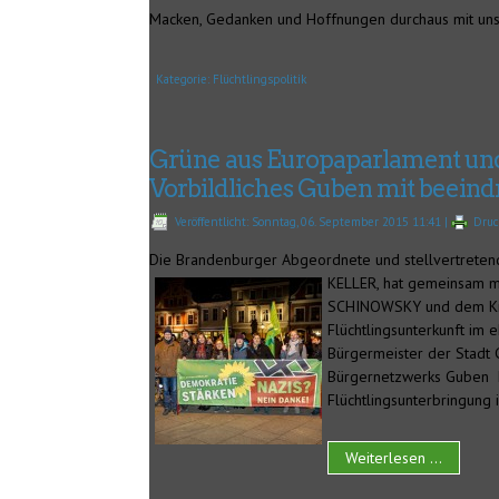
Macken, Gedanken und Hoffnungen durchaus mit unse
Kategorie:
Flüchtlingspolitik
Grüne aus Europaparlament und
Vorbildliches Guben mit beei
Veröffentlicht: Sonntag, 06. September 2015 11:41
|
Dru
Die Brandenburger Abgeordnete und stellvertretend
KELLER, hat gemeinsam m
SCHINOWSKY und dem Kr
Flüchtlingsunterkunft im
Bürgermeister der Stadt 
Bürgernetzwerks Guben ha
Flüchtlingsunterbringung
Weiterlesen ...