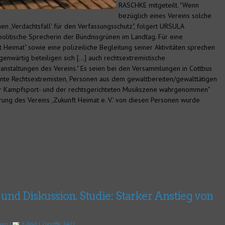
RASCHKE mitgeteilt. "Wenn
bezüglich eines Vereins solche
en ,Verdachtsfall' für den Verfassungsschutz", folgert URSULA
litische Sprecherin der Bündnisgrünen im Landtag. Für eine
Heimat" sowie eine polizeiliche Begleitung seiner Aktivitäten sprechen
enwärtig beteiligen sich […] auch rechtsextremistische
ranstaltungen des Vereins." Es seien bei den Versammlungen in Cottbus
nnte Rechtsextremisten, Personen aus dem gewaltbereiten/gewalttätigen
 der Kampfsport- und der rechtsgerichteten Musikszene wahrgenommen"
ierung des Vereins ,Zukunft Heimat e. V.' von diesen Personen wurde
nd Diskussion. Studie: Starker Anstieg von
ken
|
E-Mail
| Zugriffe: 8421