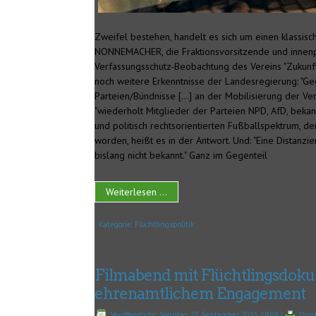
Zweifel bestehen, handelt es sich um einen klassisch
NONNEMACHER, die Fraktionsvorsitzende und innenpo
Verfassungsschutz-Beobachtung des Vereins "Zukunft 
noch weitere Erkenntnisse der Landesregierung: "Geg
Parteien/Bündnisse […] an der Mobilisierung der Ve
"wiederholt Mitglieder der Parteien NPD, AfD, beka
und politisch rechtsorientierten Fußballspektrum,
worden, heißt es in der Antwort. Und: "Eine Distanz
bislang nicht bekannt." Ganz im Gegenteil
Weiterlesen ...
Kategorie:
Flüchtlingspolitik
Filmabend mit Flüchtlingsdoku u
ehrenamtlichem Engagement
Veröffentlicht: Sonntag, 27. September 2015 19:08
|
Druc