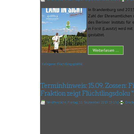
In Brandenburg sind 2015
Zahl der Ehrenamtlichen 
des Berliner Instituts für
in Forst (Lausitz) wird 
gestaltet.
Weiterlesen ...
Kategorie:
Flüchtlingspolitik
Terminhinweis: 15.09. Zossen: 
Fraktion zeigt Flüchtlingsdoku "
Veröffentlicht: Freitag, 11. September 2015 15:19
|
Druc