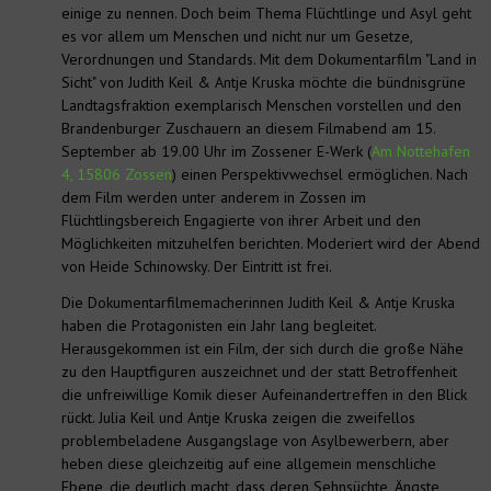
einige zu nennen. Doch beim Thema Flüchtlinge und Asyl geht
es vor allem um Menschen und nicht nur um Gesetze,
Verordnungen und Standards. Mit dem Dokumentarfilm "Land in
Sicht" von Judith Keil & Antje Kruska möchte die bündnisgrüne
Landtagsfraktion exemplarisch Menschen vorstellen und den
Brandenburger Zuschauern an diesem Filmabend am 15.
September ab 19.00 Uhr im Zossener E-Werk (
Am Nottehafen
4, 15806 Zossen
) einen Perspektivwechsel ermöglichen. Nach
dem Film werden unter anderem in Zossen im
Flüchtlingsbereich Engagierte von ihrer Arbeit und den
Möglichkeiten mitzuhelfen berichten. Moderiert wird der Abend
von Heide Schinowsky. Der Eintritt ist frei.
Die Dokumentarfilmemacherinnen Judith Keil & Antje Kruska
haben die Protagonisten ein Jahr lang begleitet.
Herausgekommen ist ein Film, der sich durch die große Nähe
zu den Hauptfiguren auszeichnet und der statt Betroffenheit
die unfreiwillige Komik dieser Aufeinandertreffen in den Blick
rückt. Julia Keil und Antje Kruska zeigen die zweifellos
problembeladene Ausgangslage von Asylbewerbern, aber
heben diese gleichzeitig auf eine allgemein menschliche
Ebene, die deutlich macht, dass deren Sehnsüchte, Ängste,