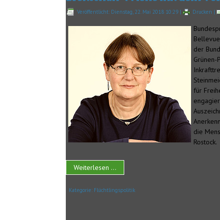
Veröffentlicht: Dienstag, 22. Mai 2018 10:29
|
Drucken
|
Bundespr
Bellevue
der Bund
Grünen-P
Inkraftt
Steinmei
für Frei
engagier
Auszeich
Anerkenn
die Mens
Rostock.
Weiterlesen ...
Kategorie:
Flüchtlingspolitik