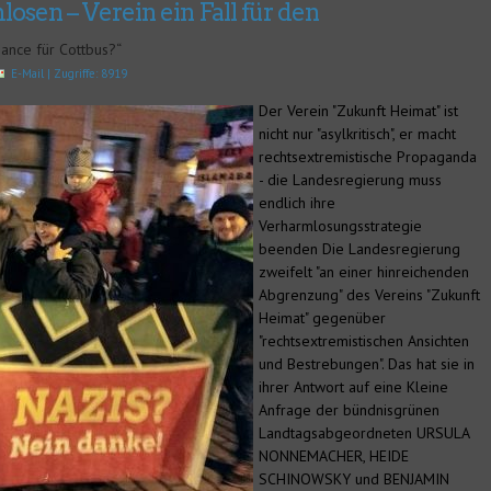
osen – Verein ein Fall für den
ance für Cottbus?“
E-Mail
| Zugriffe: 8919
Der Verein "Zukunft Heimat" ist
nicht nur "asylkritisch", er macht
rechtsextremistische Propaganda
- die Landesregierung muss
endlich ihre
Verharmlosungsstrategie
beenden Die Landesregierung
zweifelt "an einer hinreichenden
Abgrenzung" des Vereins "Zukunft
Heimat" gegenüber
"rechtsextremistischen Ansichten
und Bestrebungen". Das hat sie in
ihrer Antwort auf eine Kleine
Anfrage der bündnisgrünen
Landtagsabgeordneten URSULA
NONNEMACHER, HEIDE
SCHINOWSKY und BENJAMIN