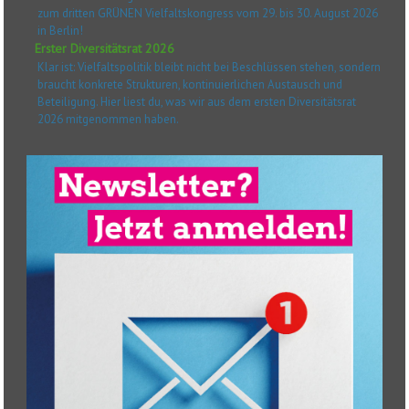
zum dritten GRÜNEN Vielfaltskongress vom 29. bis 30. August 2026
in Berlin!
Erster Diversitätsrat 2026
Klar ist: Vielfaltspolitik bleibt nicht bei Beschlüssen stehen, sondern
braucht konkrete Strukturen, kontinuierlichen Austausch und
Beteiligung. Hier liest du, was wir aus dem ersten Diversitätsrat
2026 mitgenommen haben.