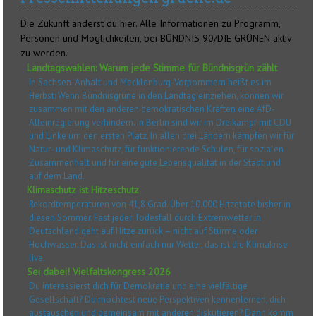
Die Zukunft änderst du hier. Alle Informationen zu Programm,
Personen und Möglichkeiten, bei BÜNDNIS 90/DIE GRÜNEN aktiv
zu werden.
Landtagswahlen: Warum jede Stimme für Bündnisgrün zählt
In Sachsen-Anhalt und Mecklenburg-Vorpommern heißt es im
Herbst: Wenn Bündnisgrüne in den Landtag einziehen, können wir
zusammen mit den anderen demokratischen Kräften eine AfD-
Alleinregierung verhindern. In Berlin sind wir im Dreikampf mit CDU
und Linke um den ersten Platz. In allen drei Ländern kämpfen wir für
Natur- und Klimaschutz, für funktionierende Schulen, für sozialen
Zusammenhalt und für eine gute Lebensqualität in der Stadt und
auf dem Land.
Klimaschutz ist Hitzeschutz
Rekordtemperaturen von 41,8 Grad. Über 10.000 Hitzetote bisher in
diesen Sommer. Fast jeder Todesfall durch Extremwetter in
Deutschland geht auf Hitze zurück – nicht auf Stürme oder
Hochwasser. Das ist nicht einfach nur Wetter, das ist die Klimakrise
live.
Sei dabei! Vielfaltskongress 2026
Du interessierst dich für Demokratie und eine vielfältige
Gesellschaft? Du möchtest neue Perspektiven kennenlernen, dich
austauschen und gemeinsam mit anderen diskutieren? Dann komm