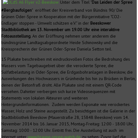
Unter dem Titel "
Das Leiden der Spree
#Bergbaufolgen
" eröffnet der Kreisverband von Bündnis 90/ Die
Grünen Oder-Spree in Kooperation mit der Bürgerinitiative "CO2-
Endlager stoppen - Umwelt schützen e.V." in der
Beeskower
Stadtbibliothek am 13. November um 19.00 Uhr eine interaktive
Fotoausstellung
. An der Eröffnung nehmen unter anderem die
bündnisgrüne Landtagsabgeordnete Heide Schinowsky und die
Kreissprecherin der Grünen Oder-Spree Daniela Setton teil.
15 Plakate beschreiben mit eindrucksvollen Fotos die Bedrohung des
Wassers vom Tagebaugebiet über die verockerte Spree, die
Sulfatbelastung in Oder-Spree, die Erdgasbohranlagen in Beeskow, die
Auswirkungen des Hochwassers in Grünheide bis hin zu Brücken in Berlin,
denen der Betonfraß droht. Alle Plakate sind mit einem QR-Code
versehen. Dahinter verbergen sich kurze Videosequenzen mit
Statements von lokalen Akteuren und weiteren
Hintergrundinformationen. Zudem werden Exponate wie verockertes
Wasser, Holz und Steine ausgestellt. Zu besichtigen ist die Galerie in der
Stadtbibliothek Beeskow (Mauerstraße 28, 15848 Beeskow) vom 14.
November 2014 bis 16. Januar 2015, Montag-Freitag: 12:00 - 18:00 Uhr,
Samstag: 10:00 - 12:00 Uhr. Eintritt frei. Die Ausstellung ist auch im
Internet unter
www.braune-spree-watch.de
zu sehen. Zuvor lief die