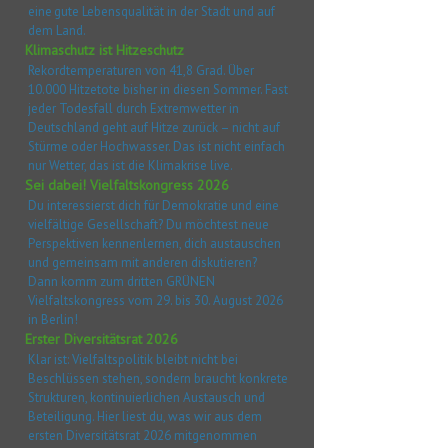
eine gute Lebensqualität in der Stadt und auf
dem Land.
Klimaschutz ist Hitzeschutz
Rekordtemperaturen von 41,8 Grad. Über
10.000 Hitzetote bisher in diesen Sommer. Fast
jeder Todesfall durch Extremwetter in
Deutschland geht auf Hitze zurück – nicht auf
Stürme oder Hochwasser. Das ist nicht einfach
nur Wetter, das ist die Klimakrise live.
Sei dabei! Vielfaltskongress 2026
Du interessierst dich für Demokratie und eine
vielfältige Gesellschaft? Du möchtest neue
Perspektiven kennenlernen, dich austauschen
und gemeinsam mit anderen diskutieren?
Dann komm zum dritten GRÜNEN
Vielfaltskongress vom 29. bis 30. August 2026
in Berlin!
Erster Diversitätsrat 2026
Klar ist: Vielfaltspolitik bleibt nicht bei
Beschlüssen stehen, sondern braucht konkrete
Strukturen, kontinuierlichen Austausch und
Beteiligung. Hier liest du, was wir aus dem
ersten Diversitätsrat 2026 mitgenommen