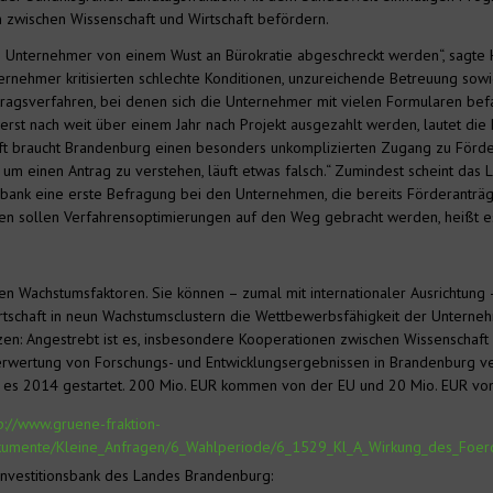
n zwischen Wissenschaft und Wirtschaft befördern.
Unternehmer von einem Wust an Bürokratie abgeschreckt werden“, sagte He
ernehmer kritisierten schlechte Konditionen, unzureichende Betreuung sow
ragsverfahren, bei denen sich die Unternehmer mit vielen Formularen be
rst nach weit über einem Jahr nach Projekt ausgezahlt werden, lautet die Kr
haft braucht Brandenburg einen besonders unkomplizierten Zugang zu Förde
, um einen Antrag zu verstehen, läuft etwas falsch.“ Zumindest scheint das
bank eine erste Befragung bei den Unternehmen, die bereits Förderanträg
sen sollen Verfahrensoptimierungen auf den Weg gebracht werden, heißt e
n Wachstumsfaktoren. Sie können – zumal mit internationaler Ausrichtung –
rtschaft in neun Wachstumsclustern die Wettbewerbsfähigkeit der Unterne
zen: Angestrebt ist es, insbesondere Kooperationen zwischen Wissenschaft 
 Verwertung von Forschungs- und Entwicklungsergebnissen in Brandenburg ve
 es 2014 gestartet. 200 Mio. EUR kommen von der EU und 20 Mio. EUR vo
p://www.gruene-fraktion-
okumente/Kleine_Anfragen/6_Wahlperiode/6_1529_Kl_A_Wirkung_des_Foe
nvestitionsbank des Landes Brandenburg: