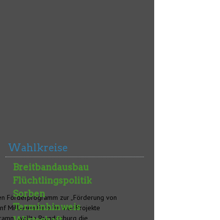
Wahlkreise
Breitbandausbau
Flüchtlingspolitik
Sorben
gen Förderprogramm zur „Förderung von
Terminhinweis
nf Millionen Euro für vier Projekte
ogramm wollte Brandenburg die