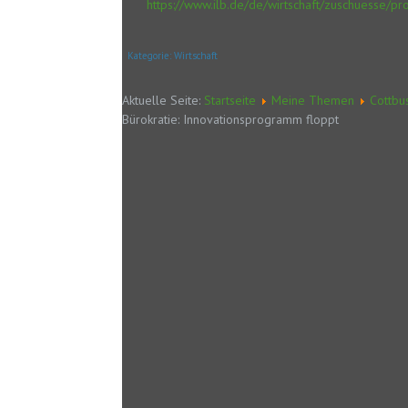
https://www.ilb.de/de/wirtschaft/zuschuesse/pr
Kategorie:
Wirtschaft
Aktuelle Seite:
Startseite
Meine Themen
Cottbu
Bürokratie: Innovationsprogramm floppt