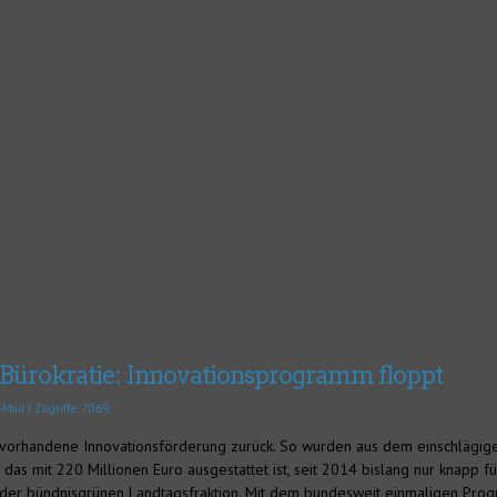
 Bürokratie: Innovationsprogramm floppt
-Mail
| Zugriffe: 7069
vorhandene Innovationsförderung zurück. So wurden aus dem einschlägi
das mit 220 Millionen Euro ausgestattet ist, seit 2014 bislang nur knapp fü
e der bündnisgrünen Landtagsfraktion. Mit dem bundesweit einmaligen Pr