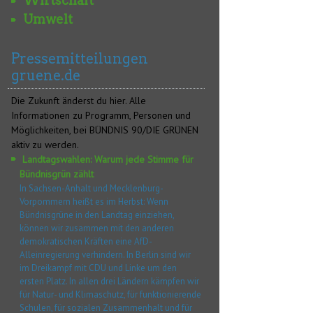
Wirtschaft
Umwelt
Pressemitteilungen
gruene.de
Die Zukunft änderst du hier. Alle
Informationen zu Programm, Personen und
Möglichkeiten, bei BÜNDNIS 90/DIE GRÜNEN
aktiv zu werden.
Landtagswahlen: Warum jede Stimme für
Bündnisgrün zählt
In Sachsen-Anhalt und Mecklenburg-
Vorpommern heißt es im Herbst: Wenn
Bündnisgrüne in den Landtag einziehen,
können wir zusammen mit den anderen
demokratischen Kräften eine AfD-
Alleinregierung verhindern. In Berlin sind wir
im Dreikampf mit CDU und Linke um den
ersten Platz. In allen drei Ländern kämpfen wir
für Natur- und Klimaschutz, für funktionierende
Schulen, für sozialen Zusammenhalt und für