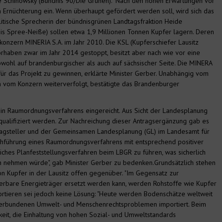
 Schinowsky (Bündnis 90/Die Grünen). "Nach den hohen Erwartungen vor
un Ernüchterung ein. Wenn überhaupt gefördert werden soll, wird sich das
litische Sprecherin der bündnisgrünen Landtagsfraktion Heide
is Spree-Neiße) sollen etwa 1,9 Millionen Tonnen Kupfer lagern. Deren
konzern MINERIA S.A. im Jahr 2010. Die KSL (Kupferschiefer Lausitz
orhaben zwar im Jahr 2014 gestoppt, besitzt aber nach wie vor eine
wohl auf brandenburgischer als auch auf sächsischer Seite. Die MINERA
 für das Projekt zu gewinnen, erklärte Minister Gerber. Unabhängig vom
 vom Konzern weiterverfolgt, bestätigte das Brandenburger
ein Raumordnungsverfahrens eingereicht. Aus Sicht der Landesplanung
rqualifiziert werden. Zur Nachreichung dieser Antragsergänzung gab es
agsteller und der Gemeinsamen Landesplanung (GL) im Landesamt für
chführung eines Raumordnungsverfahrens mit entsprechend positiver
iches Planfeststellungsverfahren beim LBGR zu führen, was sicherlich
h nehmen würde", gab Minister Gerber zu bedenken.Grundsätzlich stehen
 Kupfer in der Lausitz offen gegenüber. "Im Gegensatz zur
uerbare Energieträger ersetzt werden kann, werden Rohstoffe wie Kupfer
rtieren sei jedoch keine Lösung: "Heute werden Bodenschätze weltweit
t verbundenen Umwelt- und Menschenrechtsproblemen importiert. Beim
eit, die Einhaltung von hohen Sozial- und Umweltstandards