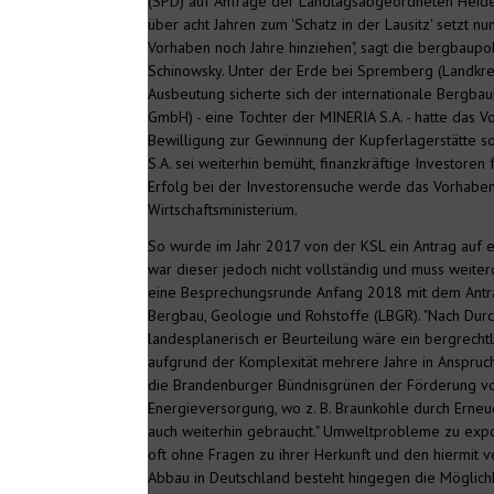
(SPD) auf Anfrage der Landtagsabgeordneten Heide
über acht Jahren zum 'Schatz in der Lausitz' setzt n
Vorhaben noch Jahre hinziehen", sagt die bergbaupo
Schinowsky. Unter der Erde bei Spremberg (Landkre
Ausbeutung sicherte sich der internationale Bergbau
GmbH) - eine Tochter der MINERIA S.A. - hatte das V
Bewilligung zur Gewinnung der Kupferlagerstätte so
S.A. sei weiterhin bemüht, finanzkräftige Investoren
Erfolg bei der Investorensuche werde das Vorhaben
Wirtschaftsministerium.
So wurde im Jahr 2017 von der KSL ein Antrag auf 
war dieser jedoch nicht vollständig und muss weite
eine Besprechungsrunde Anfang 2018 mit dem Antr
Bergbau, Geologie und Rohstoffe (LBGR). "Nach Dur
landesplanerisch er Beurteilung wäre ein bergrechtl
aufgrund der Komplexität mehrere Jahre in Anspruc
die Brandenburger Bündnisgrünen der Förderung von
Energieversorgung, wo z. B. Braunkohle durch Erne
auch weiterhin gebraucht." Umweltprobleme zu expo
oft ohne Fragen zu ihrer Herkunft und den hiermi
Abbau in Deutschland besteht hingegen die Möglichk