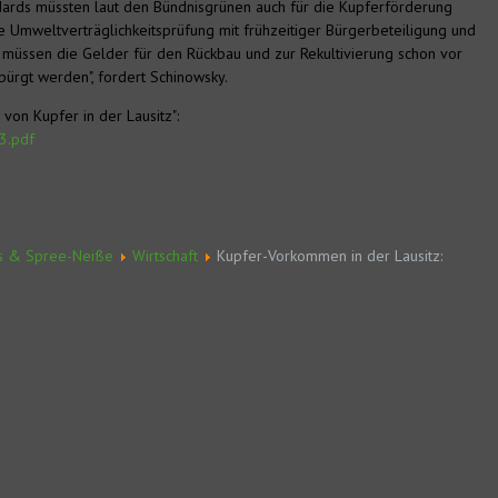
dards müssten laut den Bündnisgrünen auch für die Kupferförderung
 Umweltverträglichkeitsprüfung mit frühzeitiger Bürgerbeteiligung und
 müssen die Gelder für den Rückbau und zur Rekultivierung schon vor
bürgt werden", fordert Schinowsky.
on Kupfer in der Lausitz":
3.pdf
s & Spree-Neiße
Wirtschaft
Kupfer-Vorkommen in der Lausitz: