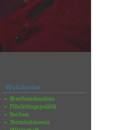
Wahlkreise
Breitbandausbau
Flüchtlingspolitik
Sorben
Terminhinweis