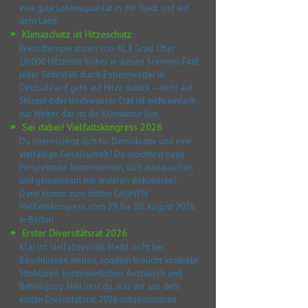
eine gute Lebensqualität in der Stadt und auf
dem Land.
Klimaschutz ist Hitzeschutz
Rekordtemperaturen von 41,8 Grad. Über
10.000 Hitzetote bisher in diesen Sommer. Fast
jeder Todesfall durch Extremwetter in
Deutschland geht auf Hitze zurück – nicht auf
Stürme oder Hochwasser. Das ist nicht einfach
nur Wetter, das ist die Klimakrise live.
Sei dabei! Vielfaltskongress 2026
Du interessierst dich für Demokratie und eine
vielfältige Gesellschaft? Du möchtest neue
Perspektiven kennenlernen, dich austauschen
und gemeinsam mit anderen diskutieren?
Dann komm zum dritten GRÜNEN
Vielfaltskongress vom 29. bis 30. August 2026
in Berlin!
Erster Diversitätsrat 2026
Klar ist: Vielfaltspolitik bleibt nicht bei
Beschlüssen stehen, sondern braucht konkrete
Strukturen, kontinuierlichen Austausch und
Beteiligung. Hier liest du, was wir aus dem
ersten Diversitätsrat 2026 mitgenommen