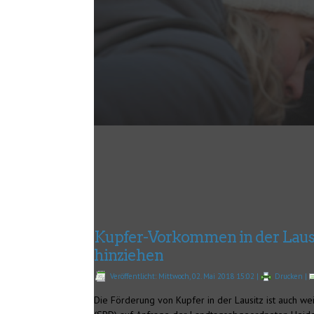
Kupfer-Vorkommen in der Lausit
hinziehen
Veröffentlicht: Mittwoch, 02. Mai 2018 15:02
|
Drucken
|
Die Förderung von Kupfer in der Lausitz ist auch weit