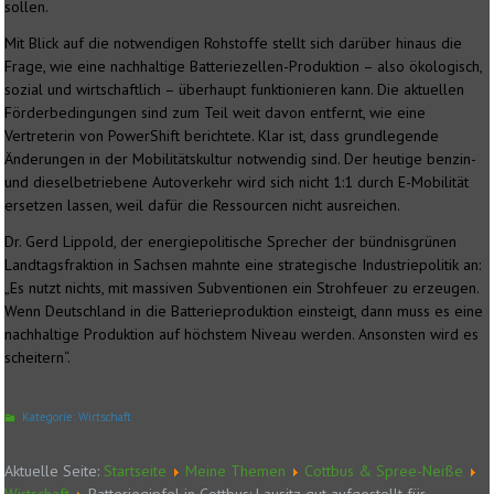
sollen.
Mit Blick auf die notwendigen Rohstoffe stellt sich darüber hinaus die
Frage, wie eine nachhaltige Batteriezellen-Produktion – also ökologisch,
sozial und wirtschaftlich – überhaupt funktionieren kann. Die aktuellen
Förderbedingungen sind zum Teil weit davon entfernt, wie eine
Vertreterin von PowerShift berichtete. Klar ist, dass grundlegende
Änderungen in der Mobilitätskultur notwendig sind. Der heutige benzin-
und dieselbetriebene Autoverkehr wird sich nicht 1:1 durch E-Mobilität
ersetzen lassen, weil dafür die Ressourcen nicht ausreichen.
Dr. Gerd Lippold, der energiepolitische Sprecher der bündnisgrünen
Landtagsfraktion in Sachsen mahnte eine strategische Industriepolitik an:
„Es nutzt nichts, mit massiven Subventionen ein Strohfeuer zu erzeugen.
Wenn Deutschland in die Batterieproduktion einsteigt, dann muss es eine
nachhaltige Produktion auf höchstem Niveau werden. Ansonsten wird es
scheitern“.
Kategorie:
Wirtschaft
Aktuelle Seite:
Startseite
Meine Themen
Cottbus & Spree-Neiße