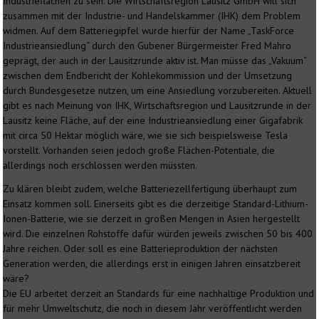
Industrieflächen zu sein. Die Wirtschaftsregion Lausitz GmbH will sich
zusammen mit der Industrie- und Handelskammer (IHK) dem Problem
widmen. Auf dem Batteriegipfel wurde hierfür der Name „TaskForce
Industrieansiedlung“ durch den Gubener Bürgermeister Fred Mahro
geprägt, der auch in der Lausitzrunde aktiv ist. Man müsse das „Vakuum“
zwischen dem Endbericht der Kohlekommission und der Umsetzung
durch Bundesgesetze nutzen, um eine Ansiedlung vorzubereiten. Aktuell
gibt es nach Meinung von IHK, Wirtschaftsregion und Lausitzrunde in der
Lausitz keine Fläche, auf der eine Industrieansiedlung einer Gigafabrik
mit circa 50 Hektar möglich wäre, wie sie sich beispielsweise Tesla
vorstellt. Vorhanden seien jedoch große Flächen-Potentiale, die
allerdings noch erschlossen werden müssten.
Zu klären bleibt zudem, welche Batteriezellfertigung überhaupt zum
Einsatz kommen soll. Einerseits gibt es die derzeitige Standard-Lithium-
Ionen-Batterie, wie sie derzeit in großen Mengen in Asien hergestellt
wird. Die einzelnen Rohstoffe dafür würden jeweils zwischen 50 bis 400
Jahre reichen. Oder soll es eine Batterieproduktion der nächsten
Generation werden, die allerdings erst in einigen Jahren einsatzbereit
wäre?
Die EU arbeitet derzeit an Standards für eine nachhaltige Produktion und
für mehr Umweltschutz, die noch in diesem Jahr veröffentlicht werden