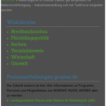
Wirtschaft
Batteriegipfel in Cottbus: Lausitz gut aufgestellt für
Batteriezellfertigung – Industrieansiedlung soll mit TaskForce begleitet
werden
Wahlkreise
Breitbandausbau
Flüchtlingspolitik
Sorben
Terminhinweis
Wirtschaft
Umwelt
Pressemitteilungen gruene.de
Die Zukunft änderst du hier. Alle Informationen zu Programm,
Personen und Möglichkeiten, bei BÜNDNIS 90/DIE GRÜNEN aktiv
zu werden.
Landtagswahlen: Warum jede Stimme für Bündnisgrün zählt
In Sachsen-Anhalt und Mecklenburg-Vorpommern heißt es im