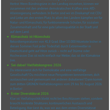
Herbst: Wenn Bündnisgrüne in den Landtag einziehen, können wir
zusammen mit den anderen demokratischen Kräften eine AfD-
Alleinregierung verhindern. In Berlin sind wir im Dreikampf mit CDU
und Linke um den ersten Platz. In allen drei Ländern kämpfen wir für
Natur- und Klimaschutz, für funktionierende Schulen, für sozialen
Zusammenhalt und für eine gute Lebensqualität in der Stadt und
auf dem Land.
Klimaschutz ist Hitzeschutz
Rekordtemperaturen von 41,8 Grad. Über 10.000 Hitzetote bisher in
diesen Sommer. Fast jeder Todesfall durch Extremwetter in
Deutschland geht auf Hitze zurück – nicht auf Stürme oder
Hochwasser. Das ist nicht einfach nur Wetter, das ist die Klimakrise
live.
Sei dabei! Vielfaltskongress 2026
Du interessierst dich für Demokratie und eine vielfältige
Gesellschaft? Du möchtest neue Perspektiven kennenlernen, dich
austauschen und gemeinsam mit anderen diskutieren? Dann komm
zum dritten GRÜNEN Vielfaltskongress vom 29. bis 30. August 2026
in Berlin!
Erster Diversitätsrat 2026
Klar ist: Vielfaltspolitik bleibt nicht bei Beschlüssen stehen, sondern
braucht konkrete Strukturen, kontinuierlichen Austausch und
Beteiligung. Hier liest du, was wir aus dem ersten Diversitätsrat