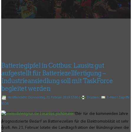
Batteriegipfel in Cottbus: Lausitz gut
aufgestellt für Batteriezellfertigung –
Industrieansiedlung soll mit TaskForce
begleitet werden
Veröffentlicht: Donnerstag, 21. Februar 2019 17:00
|
Drucken
|
E-Mail
| Zugriffe:
8538
„Modernisierung der Fernwärmeversorgung. Eine Chance für Cottbus?“
Der für die kommenden Jahre
0
1
prognostizierte Bedarf an Batteriezellen für die Elektromobilität ist sehr
2
groß. Am 21. Februar lotete die Landtagsfraktion der Bündnisgrünen die