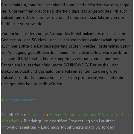
3
Projektmitteln, sondern institutionell vom Land gefördert werden, sagte
sie. "Unternehmen brauchen Sicherheit, dass das Angebot des IMI auch in
Zukunft aufrechterhalten wird und nicht nach ein paar Jahren von der
Bildfläche verschwindet."
Zudem könnte der zügige Ausbau des Mobilfunknetzes der nächsten
Generation - das 5G-Netz - der Lausitz einen Innovationsschub geben.
Auch hier sollte die Landesregierung prüfen, welche Fördermittel dafür
zur Verfügung gestellt werden können. Ein solches Netz wäre auch für
das von DEKRA beabsichtigte Kompetenzzentrum zum autonomen
Fahren am Lausitzring nötig, sagte SCHINOWSKY. Der Ausbau der
Elektromobilität und das autonome Fahren zählten zu den großen
Zukunftstrends. Die Lausitz könnte hiervon profitieren, wenn jetzt die
richtigen Weichen gestellt würden.
Kategorie:
Wirtschaft
Aktuelle Seite:
Startseite
Meine Themen
Cottbus & Spree-Neiße
Wirtschaft
Bündnisgrüne begrüßen Erweiterung von Lausitzer
Innovationszentrum – Land muss Mobilfunkstandard 5G fördern