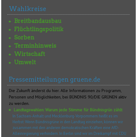
Wahlkreise
Breitbandausbau
Flüchtlingspolitik
Sorben
Terminhinweis
Wirtschaft
Umwelt
Pressemitteilungen gruene.de
Die Zukunft änderst du hier. Alle Informationen zu Programm,
Personen und Möglichkeiten, bei BÜNDNIS 90/DIE GRÜNEN aktiv
zu werden.
Landtagswahlen: Warum jede Stimme für Bündnisgrün zählt
In Sachsen-Anhalt und Mecklenburg-Vorpommern heißt es im
Herbst: Wenn Bündnisgrüne in den Landtag einziehen, können wir
zusammen mit den anderen demokratischen Kräften eine AfD-
Alleinregierung verhindern. In Berlin sind wir im Dreikampf mit CDU