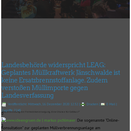
Landesbehörde widerspricht LEAG:
Geplantes Müllkraftwerk Jänschwalde ist
keine Ersatzbrennstoffanlage. Zudem
verstoßen Müllimporte gegen
Landesverfassung
Veröffentlicht: Mittwoch, 16. Dezember 2020 12:32
|
Drucken
|
E-Mail
|
Zugriffe: 7245
„Modernisierung der Fernwärmeversorgung. Eine Chance für Cottbus?“
0
1
Die sogenannte "Online-
2
Konsultation" zur geplanten Müllverbrennungsanlage am