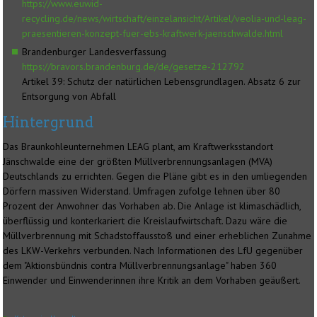
https://www.euwid-
recycling.de/news/wirtschaft/einzelansicht/Artikel/veolia-und-leag-
praesentieren-konzept-fuer-ebs-kraftwerk-jaenschwalde.html
Brandenburger Landesverfassung
https://bravors.brandenburg.de/de/gesetze-212792
Artikel 39: Schutz der natürlichen Lebensgrundlagen. Absatz 6 zur
Entsorgung von Abfall
Hintergrund
Das Braunkohleunternehmen LEAG plant, am Kraftwerksstandort
Jänschwalde eine der größten Müllverbrennungsanlagen (MVA)
Deutschlands zu errichten. Gegen die Pläne gibt es in den umliegenden
Dörfern massiven Widerstand. Umfragen zufolge lehnen über 80
Prozent der Anwohner das Vorhaben ab. Die Anlage ist klimaschädlich,
überflüssig und konterkariert die Kreislaufwirtschaft. Dazu wäre die
Müllverbrennung mit Schadstoffausstoß und einer erheblichen Zunahme
des LKW-Verkehrs verbunden. Nach Informationen des LfU gegenüber
dem "Aktionsbündnis contra Müllverbrennungsanlage" haben 360
Einwender und Einwenderinnen ihre Kritik an dem Vorhaben geäußert.