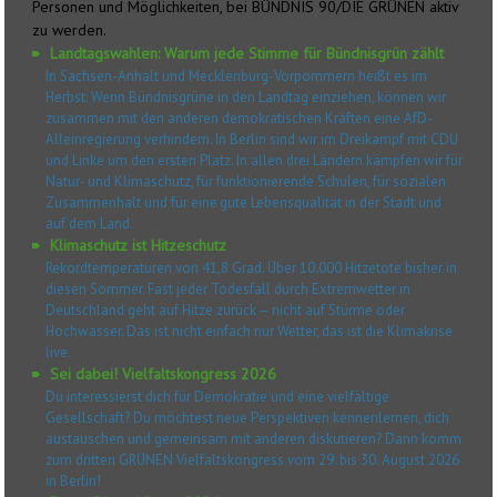
Personen und Möglichkeiten, bei BÜNDNIS 90/DIE GRÜNEN aktiv
zu werden.
Landtagswahlen: Warum jede Stimme für Bündnisgrün zählt
In Sachsen-Anhalt und Mecklenburg-Vorpommern heißt es im
Herbst: Wenn Bündnisgrüne in den Landtag einziehen, können wir
zusammen mit den anderen demokratischen Kräften eine AfD-
Alleinregierung verhindern. In Berlin sind wir im Dreikampf mit CDU
und Linke um den ersten Platz. In allen drei Ländern kämpfen wir für
Natur- und Klimaschutz, für funktionierende Schulen, für sozialen
Zusammenhalt und für eine gute Lebensqualität in der Stadt und
auf dem Land.
Klimaschutz ist Hitzeschutz
Rekordtemperaturen von 41,8 Grad. Über 10.000 Hitzetote bisher in
diesen Sommer. Fast jeder Todesfall durch Extremwetter in
Deutschland geht auf Hitze zurück – nicht auf Stürme oder
Hochwasser. Das ist nicht einfach nur Wetter, das ist die Klimakrise
live.
Sei dabei! Vielfaltskongress 2026
Du interessierst dich für Demokratie und eine vielfältige
Gesellschaft? Du möchtest neue Perspektiven kennenlernen, dich
austauschen und gemeinsam mit anderen diskutieren? Dann komm
zum dritten GRÜNEN Vielfaltskongress vom 29. bis 30. August 2026
in Berlin!