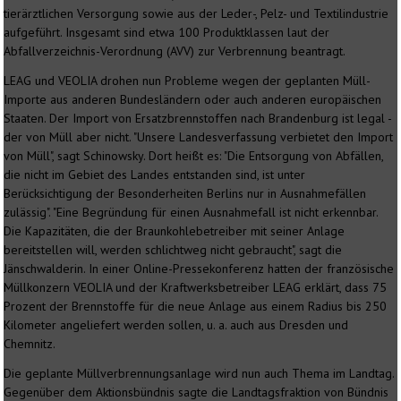
tierärztlichen Versorgung sowie aus der Leder-, Pelz- und Textilindustrie
aufgeführt. Insgesamt sind etwa 100 Produktklassen laut der
Abfallverzeichnis-Verordnung (AVV) zur Verbrennung beantragt.
LEAG und VEOLIA drohen nun Probleme wegen der geplanten Müll-
Importe aus anderen Bundesländern oder auch anderen europäischen
Staaten. Der Import von Ersatzbrennstoffen nach Brandenburg ist legal -
der von Müll aber nicht. "Unsere Landesverfassung verbietet den Import
von Müll", sagt Schinowsky. Dort heißt es: "Die Entsorgung von Abfällen,
die nicht im Gebiet des Landes entstanden sind, ist unter
Berücksichtigung der Besonderheiten Berlins nur in Ausnahmefällen
zulässig". "Eine Begründung für einen Ausnahmefall ist nicht erkennbar.
Die Kapazitäten, die der Braunkohlebetreiber mit seiner Anlage
bereitstellen will, werden schlichtweg nicht gebraucht", sagt die
Jänschwalderin. In einer Online-Pressekonferenz hatten der französische
Müllkonzern VEOLIA und der Kraftwerksbetreiber LEAG erklärt, dass 75
Prozent der Brennstoffe für die neue Anlage aus einem Radius bis 250
Kilometer angeliefert werden sollen, u. a. auch aus Dresden und
Chemnitz.
Die geplante Müllverbrennungsanlage wird nun auch Thema im Landtag.
Gegenüber dem Aktionsbündnis sagte die Landtagsfraktion von Bündnis