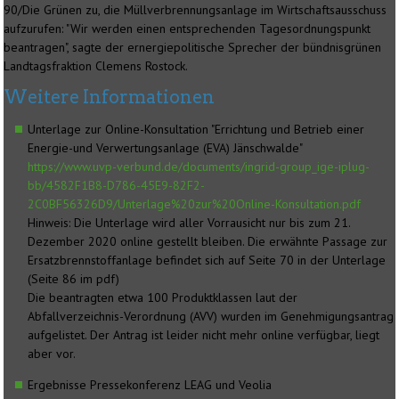
90/Die Grünen zu, die Müllverbrennungsanlage im Wirtschaftsausschuss
aufzurufen: "Wir werden einen entsprechenden Tagesordnungspunkt
beantragen", sagte der ernergiepolitische Sprecher der bündnisgrünen
Landtagsfraktion Clemens Rostock.
Weitere Informationen
Unterlage zur Online-Konsultation "Errichtung und Betrieb einer
Energie-und Verwertungsanlage (EVA) Jänschwalde"
https://www.uvp-verbund.de/documents/ingrid-group_ige-iplug-
bb/4582F1B8-D786-45E9-82F2-
2C0BF56326D9/Unterlage%20zur%20Online-Konsultation.pdf
Hinweis: Die Unterlage wird aller Vorrausicht nur bis zum 21.
Dezember 2020 online gestellt bleiben. Die erwähnte Passage zur
Ersatzbrennstoffanlage befindet sich auf Seite 70 in der Unterlage
(Seite 86 im pdf)
Die beantragten etwa 100 Produktklassen laut der
Abfallverzeichnis-Verordnung (AVV) wurden im Genehmigungsantrag
aufgelistet. Der Antrag ist leider nicht mehr online verfügbar, liegt
aber vor.
Ergebnisse Pressekonferenz LEAG und Veolia