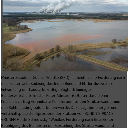
Ministerpräsident Dietmar Woidke (SPD) hat heute seine Forderung nach
finanzieller Unterstützung durch den Bund und EU für die weitere
Entwicklung der Lausitz bekräftigt. Zugleich kündigte
Bundeswirtschaftsminister Peter Altmaier (CDU) an, dass die im
Koalitionsvertrag vereinbarte Kommission für den Strukturwandel und
den Kohleausstieg bald arbeiten werde. Dazu sagt die energie- und
wirtschaftspolitsche Sprecherin der Fraktion von BÜNDNIS 90/DIE
GRÜNEN Heide Schinowsky: "Woidkes Forderung nach finanzieller
Beteiligung des Bundes an der Gestaltung des Strukturwandels ist