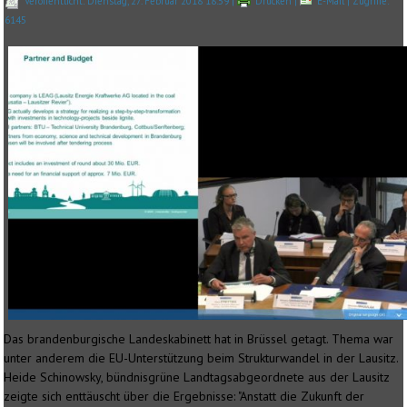
Veröffentlicht: Dienstag, 27. Februar 2018 18:59
|
Drucken
|
E-Mail
| Zugriffe:
6145
Das brandenburgische Landeskabinett hat in Brüssel getagt. Thema war
unter anderem die EU-Unterstützung beim Strukturwandel in der Lausitz.
Heide Schinowsky, bündnisgrüne Landtagsabgeordnete aus der Lausitz
zeigte sich enttäuscht über die Ergebnisse: "Anstatt die Zukunft der