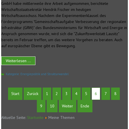
GmbH habe mittlerweile ihre Arbeit aufgenommen, berichtete
Wirtschaftsstaatsekretär Hendrik Fischer im heutigen
Wirtschaftsausschuss. Nachdem die Experimentierklausel des
Förderprogramms "Gemeinschaftsaufgabe Verbesserung der regionalen
Infrastruktur (GRW)" des Bundesministeriums für Wirtschaft und Energie in
Anspruch genommen wurde, wird sich die "Zukunftswerkstatt Lausitz"
bereits im Februar treffen, um das weitere Vorgehen zu beraten. Auch
auf europäischer Ebene gibt es Bewegung.
Weiterlesen ...
Kategorie:
Energiepolitik und Strukturwandel
Start
Zurück
1
2
3
4
5
6
7
8
9
10
Weiter
Ende
Aktuelle Seite:
Startseite
Meine Themen