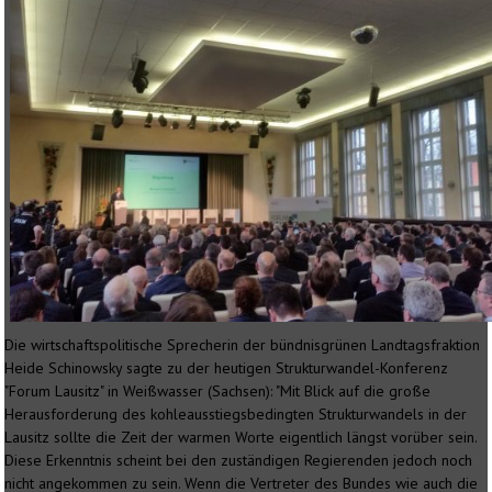
Die wirtschaftspolitische Sprecherin der bündnisgrünen Landtagsfraktion
Heide Schinowsky sagte zu der heutigen Strukturwandel-Konferenz
"Forum Lausitz" in Weißwasser (Sachsen): "Mit Blick auf die große
Herausforderung des kohleausstiegsbedingten Strukturwandels in der
Lausitz sollte die Zeit der warmen Worte eigentlich längst vorüber sein.
Diese Erkenntnis scheint bei den zuständigen Regierenden jedoch noch
nicht angekommen zu sein. Wenn die Vertreter des Bundes wie auch die