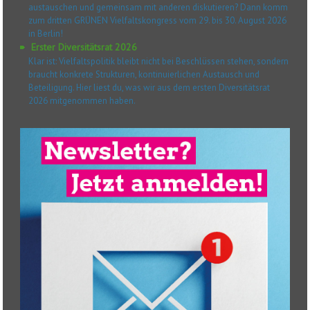
austauschen und gemeinsam mit anderen diskutieren? Dann komm
zum dritten GRÜNEN Vielfaltskongress vom 29. bis 30. August 2026
in Berlin!
Erster Diversitätsrat 2026
Klar ist: Vielfaltspolitik bleibt nicht bei Beschlüssen stehen, sondern
braucht konkrete Strukturen, kontinuierlichen Austausch und
Beteiligung. Hier liest du, was wir aus dem ersten Diversitätsrat
2026 mitgenommen haben.