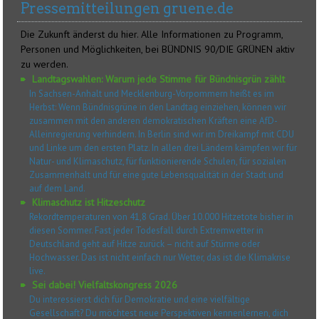
Pressemitteilungen gruene.de
Die Zukunft änderst du hier. Alle Informationen zu Programm,
Personen und Möglichkeiten, bei BÜNDNIS 90/DIE GRÜNEN aktiv
zu werden.
Landtagswahlen: Warum jede Stimme für Bündnisgrün zählt
In Sachsen-Anhalt und Mecklenburg-Vorpommern heißt es im
Herbst: Wenn Bündnisgrüne in den Landtag einziehen, können wir
zusammen mit den anderen demokratischen Kräften eine AfD-
Alleinregierung verhindern. In Berlin sind wir im Dreikampf mit CDU
und Linke um den ersten Platz. In allen drei Ländern kämpfen wir für
Natur- und Klimaschutz, für funktionierende Schulen, für sozialen
Zusammenhalt und für eine gute Lebensqualität in der Stadt und
auf dem Land.
Klimaschutz ist Hitzeschutz
Rekordtemperaturen von 41,8 Grad. Über 10.000 Hitzetote bisher in
diesen Sommer. Fast jeder Todesfall durch Extremwetter in
Deutschland geht auf Hitze zurück – nicht auf Stürme oder
Hochwasser. Das ist nicht einfach nur Wetter, das ist die Klimakrise
live.
Sei dabei! Vielfaltskongress 2026
Du interessierst dich für Demokratie und eine vielfältige
Gesellschaft? Du möchtest neue Perspektiven kennenlernen, dich