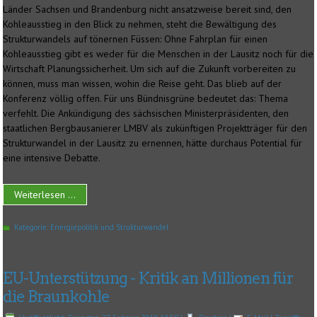
Länder Sachsen und Brandenburg nicht ansatzweise bereit sind, den
Kohleausstieg in den Blick zu nehmen, steht die Bewältigung des
Strukturwandels auf tönernen Füssen: Ohne Fahrplan für einen
Kohleausstieg gibt es weder für die Menschen in der Lausitz noch für die
Wirtschaft Planungssicherheit. Um sich auf die Zukunft vorbereiten zu
können, muss man wissen, wohin die Reise geht. Das blieb auf der
Konferenz völlig offen. Für uns Bündnisgrüne bedeutet das: Thema
verfehlt. Die Ankündigung des sächsischen Ministerpräsidenten, den
staatlichen Bergbausanierer LMBV als zukünftigen Projektträger für den
Strukturwandel in der Lausitz zu ernennen, hätte durchaus Potential für
eine intensive Debatte.
Weiterlesen ...
Kategorie:
Energiepolitik und Strukturwandel
EU-Unterstützung - Kritik an Millionen für
die Braunkohle