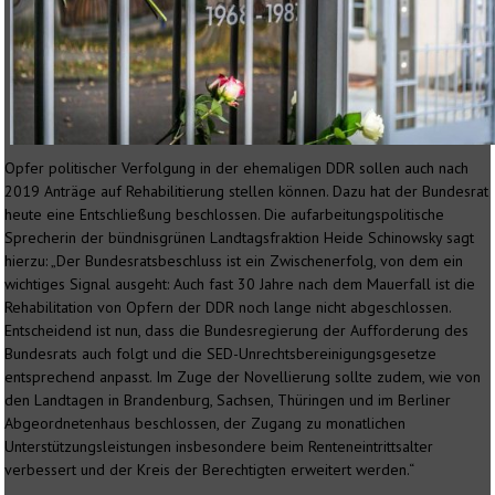
Opfer politischer Verfolgung in der ehemaligen DDR sollen auch nach
2019 Anträge auf Rehabilitierung stellen können. Dazu hat der Bundesrat
heute eine Entschließung beschlossen. Die aufarbeitungspolitische
Sprecherin der bündnisgrünen Landtagsfraktion Heide Schinowsky sagt
hierzu: „Der Bundesratsbeschluss ist ein Zwischenerfolg, von dem ein
wichtiges Signal ausgeht: Auch fast 30 Jahre nach dem Mauerfall ist die
Rehabilitation von Opfern der DDR noch lange nicht abgeschlossen.
Entscheidend ist nun, dass die Bundesregierung der Aufforderung des
Bundesrats auch folgt und die SED-Unrechtsbereinigungsgesetze
entsprechend anpasst. Im Zuge der Novellierung sollte zudem, wie von
den Landtagen in Brandenburg, Sachsen, Thüringen und im Berliner
Abgeordnetenhaus beschlossen, der Zugang zu monatlichen
Unterstützungsleistungen insbesondere beim Renteneintrittsalter
verbessert und der Kreis der Berechtigten erweitert werden.“