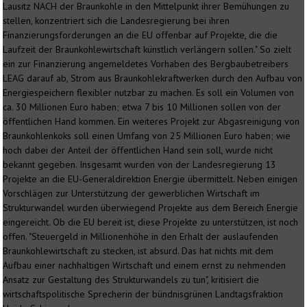
Lausitz NACH der Braunkohle in den Mittelpunkt ihrer Bemühungen zu
stellen, konzentriert sich die Landesregierung bei ihren
Finanzierungsforderungen an die EU offenbar auf Projekte, die die
Laufzeit der Braunkohlewirtschaft künstlich verlängern sollen." So zielt
ein zur Finanzierung angemeldetes Vorhaben des Bergbaubetreibers
LEAG darauf ab, Strom aus Braunkohlekraftwerken durch den Aufbau von
Energiespeichern flexibler nutzbar zu machen. Es soll ein Volumen von
ca. 30 Millionen Euro haben; etwa 7 bis 10 Millionen sollen von der
öffentlichen Hand kommen. Ein weiteres Projekt zur Abgasreinigung von
Braunkohlenkoks soll einen Umfang von 25 Millionen Euro haben; wie
hoch dabei der Anteil der öffentlichen Hand sein soll, wurde nicht
bekannt gegeben. Insgesamt wurden von der Landesregierung 13
Projekte an die EU-Generaldirektion Energie übermittelt. Neben einigen
Vorschlägen zur Unterstützung der gewerblichen Wirtschaft im
Strukturwandel wurden überwiegend Projekte aus dem Bereich Energie
eingereicht. Ob die EU bereit ist, diese Projekte zu unterstützen, ist noch
offen. "Steuergeld in Millionenhöhe in den Erhalt der auslaufenden
Braunkohlewirtschaft zu stecken, ist absurd. Das hat nichts mit dem
Aufbau einer nachhaltigen Wirtschaft und einem ernst zu nehmenden
Ansatz zur Gestaltung des Strukturwandels zu tun", kritisiert die
wirtschaftspolitische Sprecherin der bündnisgrünen Landtagsfraktion