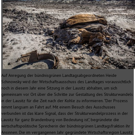
Auf Anregung der bündnisgrünen Landtagsabgeordneten Heide
Schinowsky wird der Wirtschaftsausschuss des Landtages voraussichtlich
noch in diesem Jahr eine Sitzung in der Lausitz abhalten, um sich
gemeinsam vor Ort über die Schritte zur Gestaltung des Strukturwandels
in der Lausitz für die Zeit nach der Kohle zu informieren. "Der Prozess
nimmt langsam an Fahrt auf. Mit einem Besuch des Ausschusses
verbunden ist das klare Signal, dass der Strukturwandelprozess in der
Lausitz für ganz Brandenburg von Bedeutung ist", begründete die
wirtschaftspolitische Sprecherin der bündnisgrünen Landtagsfraktion ihr
Ansinnen. Die im vergangenen Jahr gegründete Wirtschaftsregion Lausitz