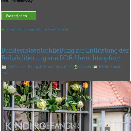
Heide Schinowsky
Weiterlesen ...
Kategorie:
Energiepolitik und Strukturwandel
Bundesratsentschließung zur Entfristung der
Rehabilitierung von DDR-Unrechtsopfern
Veröffentlicht: Freitag, 02. Februar 2018 17:47
|
Drucken
|
E-Mail
| Zugriffe:
6560