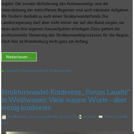
legitim. Die soziale Abfederung des Kohleausstiegs und die
Unterstützung der betroffenen Regionen sind auch nationale Aufgaben.
Wir fordern deshalb ja auch einen Strukturwandelfonds. Die
Landesregierung darf aber nicht immer nur auf den Bund zeigen, sie
muss auch ihre eigenen Hausaufgaben erledigen. Dazu gehört die
professionelle Steuerung des Strukturwandelprozesses für die Region.
Doch hier ist Brandenburg noch ganz am Anfang.
Weiterlesen ...
Kategorie:
Energiepolitik und Strukturwandel
Strukturwandel-Konferenz „Forum Lausitz“
in Weißwasser: Viele warme Worte – aber
wenig konkretes
Veröffentlicht: Donnerstag, 08. März 2018 15:27
|
Drucken
|
E-Mail
| Zugriffe:
6333