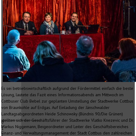
Es sei betriebswirtschaftlich aufgrund der Fördermittel einfach die beste
Lösung, lautete das Fazit eines Informationsabends am Mittwoch im
Cottbuser Club Bebel zur geplanten Umstellung der Stadtwerke Cottbus
von Braunkohle auf Erdgas. Auf Einladung der Jänschwalder
Landtagsabgeordneten Heide Schinowsky (Bündnis 90/Die Grünen)
stellten sich der Geschäftsführer der Stadtwerke Vlatko Knezevic und Dr.
Der zukünftige Cottbusser Ostsee
0
Markus Niggemann, Beigeordneter und Leiter des Geschäftsbereiches
1
Finanz- und Verwaltungsmanagement der Stadt Cottbus den zahlreichen
2