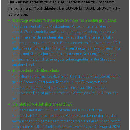
Die Zukunft änderst du hier. Alle Informationen zu Programm,
Personen und Möglichkeiten, bei BÜNDNIS 90/DIE GRÜNEN aktiv
zu werden.
Landtagswahlen: Warum jede Stimme für Bündnisgrün zählt
In Sachsen-Anhalt und Mecklenburg-Vorpommern heißt es im
Herbst: Wenn Bündnisgrüne in den Landtag einziehen, können wir
zusammen mit den anderen demokratischen Kräften eine AfD-
Alleinregierung verhindern. In Berlin sind wir im Dreikampf mit CDU
und Linke um den ersten Platz. In allen drei Ländern kämpfen wir für
Natur- und Klimaschutz, für funktionierende Schulen, für sozialen
Zusammenhalt und für eine gute Lebensqualität in der Stadt und
auf dem Land.
Klimaschutz ist Hitzeschutz
Rekordtemperaturen von 41,8 Grad. Über 10.000 Hitzetote bisher in
diesen Sommer. Fast jeder Todesfall durch Extremwetter in
Deutschland geht auf Hitze zurück – nicht auf Stürme oder
Hochwasser. Das ist nicht einfach nur Wetter, das ist die Klimakrise
live.
Sei dabei! Vielfaltskongress 2026
Du interessierst dich für Demokratie und eine vielfältige
Gesellschaft? Du möchtest neue Perspektiven kennenlernen, dich
austauschen und gemeinsam mit anderen diskutieren? Dann komm
zum dritten GRÜNEN Vielfaltskongress vom 29. bis 30. August 2026