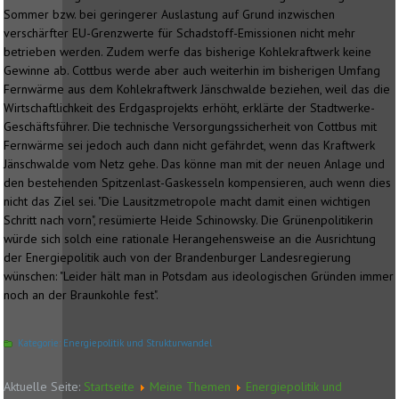
Sommer bzw. bei geringerer Auslastung auf Grund inzwischen
verschärfter EU-Grenzwerte für Schadstoff-Emissionen nicht mehr
betrieben werden. Zudem werfe das bisherige Kohlekraftwerk keine
Gewinne ab. Cottbus werde aber auch weiterhin im bisherigen Umfang
Fernwärme aus dem Kohlekraftwerk Jänschwalde beziehen, weil das die
Wirtschaftlichkeit des Erdgasprojekts erhöht, erklärte der Stadtwerke-
Geschäftsführer. Die technische Versorgungssicherheit von Cottbus mit
Fernwärme sei jedoch auch dann nicht gefährdet, wenn das Kraftwerk
Jänschwalde vom Netz gehe. Das könne man mit der neuen Anlage und
den bestehenden Spitzenlast-Gaskesseln kompensieren, auch wenn dies
nicht das Ziel sei. "Die Lausitzmetropole macht damit einen wichtigen
Schritt nach vorn", resümierte Heide Schinowsky. Die Grünenpolitikerin
würde sich solch eine rationale Herangehensweise an die Ausrichtung
der Energiepolitik auch von der Brandenburger Landesregierung
wünschen: "Leider hält man in Potsdam aus ideologischen Gründen immer
noch an der Braunkohle fest".
Kategorie:
Energiepolitik und Strukturwandel
Aktuelle Seite:
Startseite
Meine Themen
Energiepolitik und