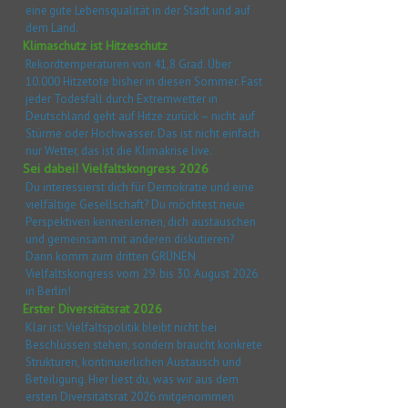
eine gute Lebensqualität in der Stadt und auf
dem Land.
Klimaschutz ist Hitzeschutz
Rekordtemperaturen von 41,8 Grad. Über
10.000 Hitzetote bisher in diesen Sommer. Fast
jeder Todesfall durch Extremwetter in
Deutschland geht auf Hitze zurück – nicht auf
Stürme oder Hochwasser. Das ist nicht einfach
nur Wetter, das ist die Klimakrise live.
Sei dabei! Vielfaltskongress 2026
Du interessierst dich für Demokratie und eine
vielfältige Gesellschaft? Du möchtest neue
Perspektiven kennenlernen, dich austauschen
und gemeinsam mit anderen diskutieren?
Dann komm zum dritten GRÜNEN
Vielfaltskongress vom 29. bis 30. August 2026
in Berlin!
Erster Diversitätsrat 2026
Klar ist: Vielfaltspolitik bleibt nicht bei
Beschlüssen stehen, sondern braucht konkrete
Strukturen, kontinuierlichen Austausch und
Beteiligung. Hier liest du, was wir aus dem
ersten Diversitätsrat 2026 mitgenommen