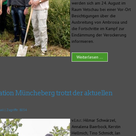
werden sich am 24. August im
Raum Vetschau bei einer Vor-Ort
Besichtigungen über die
Ausbreitung von Ambrosia und
die Fortschritte im Kampf zur
Eindämmung der Verockerung
informieren.
Weiterlesen ...
ation Müncheberg trotzt der aktuellen
ail
| Zugriffe: 8034
v.l.n.r.: Hilmar Schwärzel,
Annalena Baerbock, Kerstin
Hellmich, Tino Schmidt, Jan