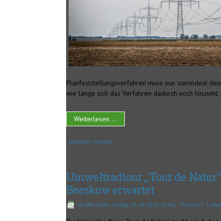
Planfeststellungsverfahren muss nun zumindest deut
wie lange sich das Verfahren dadurch noch hinzieht, i
Weiterlesen ...
Kategorie:
Umwelt
Umweltradtour „Tour de Natur“:
Beeskow erwartet
Veröffentlicht: Freitag, 31. Juli 2015 12:48
|
Drucken
|
E-Mai