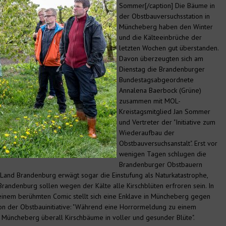
Sommer[/caption] Die Bäume in
der Obstbauversuchsstation in
Müncheberg haben den Winter
und die Kälteeinbrüche der
letzten Wochen gut überstanden.
Davon überzeugten sich am
Dienstag die Brandenburger
Bundestagsabgeordnete
Annalena Baerbock (Grüne)
zusammen mit MOL-
Kreistagsmitglied Jan Sommer
und Vertreter der "Initiative zum
Wiederaufbau der
Obstbauversuchsanstalt". Erst vor
wenigen Tagen schlugen die
Brandenburger Obstbauern
as Land Brandenburg erwägt sogar die Einstufung als Naturkatastrophe,
Brandenburg sollen wegen der Kälte alle Kirschblüten erfroren sein. In
 einem berühmten Comic stellt sich eine Enklave in Müncheberg gegen
h von der Obstbauinitiative: "Während eine Horrormeldung zu einem
 in Müncheberg überall Kirschbäume in voller und gesunder Blüte".