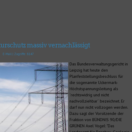
turschutz massiv vernachlässigt
|
E-Mail
| Zugriffe: 8147
Das Bundesverwaltungsgericht in
Leipzig hat heute den
Planfeststellungsbeschluss für
die sogenannte Uckermark-
Höchstspannungsleitung als
`rechtswidrig und nicht
nachvollziehbar´ bezeichnet. Er
darf nun nicht vollzogen werden.
Dazu sagt der Vorsitzende der
Fraktion von BÜNDNIS 90/DIE
GRÜNEN Axel Vogel: "Das