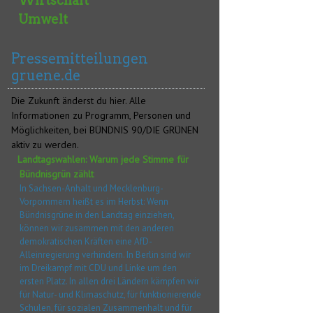
Wirtschaft
Umwelt
Pressemitteilungen
gruene.de
Die Zukunft änderst du hier. Alle
Informationen zu Programm, Personen und
Möglichkeiten, bei BÜNDNIS 90/DIE GRÜNEN
aktiv zu werden.
Landtagswahlen: Warum jede Stimme für
Bündnisgrün zählt
In Sachsen-Anhalt und Mecklenburg-
Vorpommern heißt es im Herbst: Wenn
Bündnisgrüne in den Landtag einziehen,
können wir zusammen mit den anderen
demokratischen Kräften eine AfD-
Alleinregierung verhindern. In Berlin sind wir
im Dreikampf mit CDU und Linke um den
ersten Platz. In allen drei Ländern kämpfen wir
für Natur- und Klimaschutz, für funktionierende
Schulen, für sozialen Zusammenhalt und für