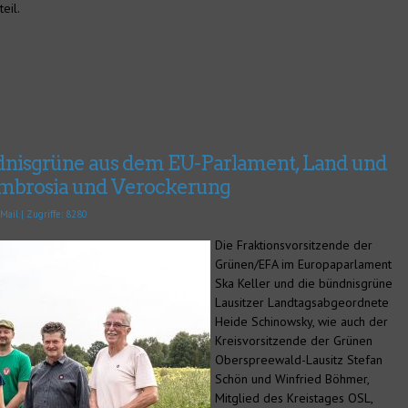
eil.
ndnisgrüne aus dem EU-Parlament, Land und
Ambrosia und Verockerung
Mail
| Zugriffe: 8280
Die Fraktionsvorsitzende der
Grünen/EFA im Europaparlament
Ska Keller und die bündnisgrüne
Lausitzer Landtagsabgeordnete
Heide Schinowsky, wie auch der
Kreisvorsitzende der Grünen
Oberspreewald-Lausitz Stefan
Schön und Winfried Böhmer,
Mitglied des Kreistages OSL,