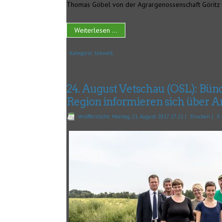
Thomas Göbel von der Agrargenossenschaft Göritz t
Weiterlesen ...
Kategorie:
Umwelt
24. August Vetschau (OSL): Bü
Region informieren sich über 
Veröffentlicht: Montag, 21. August 2017 17:21
|
Drucken
|
E-