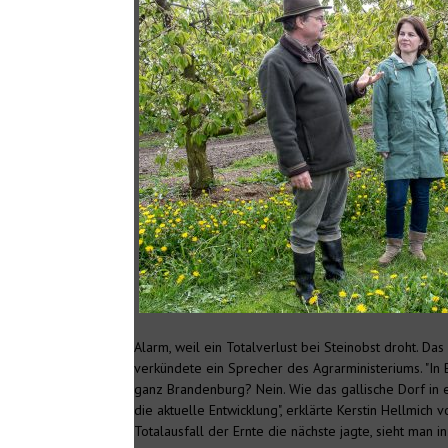
Alarm, weil ein Totalverlust bei Steinobst droht. D
verkündete ein Sprecher des Agrarministeriums. "In 
ganz Brandenburg? Nein. Wie das gallische Dorf in
die aktuelle Entwicklung", erklärte Kerstin Hellmic
Totalausfall der Ernte die nächste jagte, sieht man