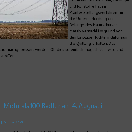
Landesamt für Bergbau, Geologie
und Rohstoffe hat im
Planfeststellungsverfahren für
die Uckermarkleitung die
Belange des Naturschutzes
massiv vernachlässigt und von
den Leipziger Richtern dafür nun
die Quittung erhalten. Das
lich nachgebessert werden. Ob dies so einfach möglich sein wird und
st offen.
 Mehr als 100 Radler am 4. August in
l
| Zugriffe: 7439