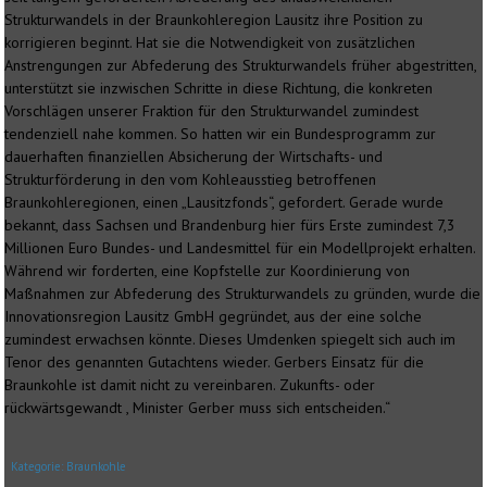
Strukturwandels in der Braunkohleregion Lausitz ihre Position zu
korrigieren beginnt. Hat sie die Notwendigkeit von zusätzlichen
Anstrengungen zur Abfederung des Strukturwandels früher abgestritten,
unterstützt sie inzwischen Schritte in diese Richtung, die konkreten
Vorschlägen unserer Fraktion für den Strukturwandel zumindest
tendenziell nahe kommen. So hatten wir ein Bundesprogramm zur
dauerhaften finanziellen Absicherung der Wirtschafts- und
Strukturförderung in den vom Kohleausstieg betroffenen
Braunkohleregionen, einen „Lausitzfonds“, gefordert. Gerade wurde
bekannt, dass Sachsen und Brandenburg hier fürs Erste zumindest 7,3
Millionen Euro Bundes- und Landesmittel für ein Modellprojekt erhalten.
Während wir forderten, eine Kopfstelle zur Koordinierung von
Maßnahmen zur Abfederung des Strukturwandels zu gründen, wurde die
Innovationsregion Lausitz GmbH gegründet, aus der eine solche
zumindest erwachsen könnte. Dieses Umdenken spiegelt sich auch im
Tenor des genannten Gutachtens wieder. Gerbers Einsatz für die
Braunkohle ist damit nicht zu vereinbaren. Zukunfts- oder
rückwärtsgewandt , Minister Gerber muss sich entscheiden.“
Kategorie:
Braunkohle