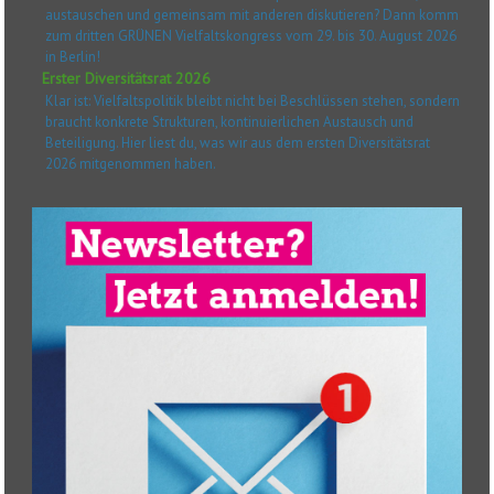
austauschen und gemeinsam mit anderen diskutieren? Dann komm
zum dritten GRÜNEN Vielfaltskongress vom 29. bis 30. August 2026
in Berlin!
Erster Diversitätsrat 2026
Klar ist: Vielfaltspolitik bleibt nicht bei Beschlüssen stehen, sondern
braucht konkrete Strukturen, kontinuierlichen Austausch und
Beteiligung. Hier liest du, was wir aus dem ersten Diversitätsrat
2026 mitgenommen haben.