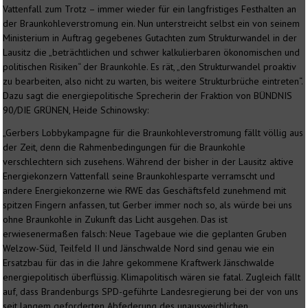
Vattenfall zum Trotz – immer wieder für ein langfristiges Festhalten an
der Braunkohleverstromung ein. Nun unterstreicht selbst ein von seinem
Ministerium in Auftrag gegebenes Gutachten zum Strukturwandel in der
Lausitz die „beträchtlichen und schwer kalkulierbaren ökonomischen und
politischen Risiken“ der Braunkohle. Es rät, „den Strukturwandel proaktiv
zu bearbeiten, also nicht zu warten, bis weitere Strukturbrüche eintreten“.
Dazu sagt die energiepolitische Sprecherin der Fraktion von BÜNDNIS
90/DIE GRÜNEN, Heide Schinowsky:
„Gerbers Lobbykampagne für die Braunkohleverstromung fällt völlig aus
der Zeit, denn die Rahmenbedingungen für die Braunkohle
verschlechtern sich zusehens. Während der bisher in der Lausitz aktive
Energiekonzern Vattenfall seine Braunkohlesparte verramscht und
andere Energiekonzerne wie RWE das Geschäftsfeld zunehmend mit
spitzen Fingern anfassen, tut Gerber immer noch so, als würde bei uns
ohne Braunkohle in Zukunft das Licht ausgehen. Das ist
erwiesenermaßen falsch: Neue Tagebaue wie die geplanten Gruben
Welzow-Süd, Teilfeld II und Jänschwalde Nord sind genau wie ein
Ersatzbau für das in die Jahre gekommene Kraftwerk Jänschwalde
energiepolitisch überflüssig. Klimapolitisch wären sie fatal. Zugleich fällt
auf, dass Brandenburgs SPD-geführte Landesregierung bei der von uns
seit langem geforderten Abfederung des unausweichlichen