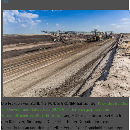
4889
Die Fraktion von BÜNDNIS 90/DIE GRÜNEN hat sich der
Kritik des Bundes
für Umwelt- und Naturschutz (BUND) an der Energiepolitik von
Wirtschaftsminister Albrecht Gerber
angeschlossen. Gerber setzt sich –
den Klimaverpflichtungen Deutschlands, der Debatte über einen
Klimaschutzplan und dem aktuellen Verkauf der Braunkohlesparte von