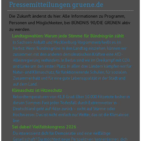
Pressemitteilungen gruene.de
Die Zukunft änderst du hier. Alle Informationen zu Programm,
Personen und Möglichkeiten, bei BÜNDNIS 90/DIE GRÜNEN aktiv
zu werden.
Landtagswahlen: Warum jede Stimme für Bündnisgrün zählt
In Sachsen-Anhalt und Mecklenburg-Vorpommern heißt es im
Herbst: Wenn Bündnisgrüne in den Landtag einziehen, können wir
zusammen mit den anderen demokratischen Kräften eine AfD-
Alleinregierung verhindern. In Berlin sind wir im Dreikampf mit CDU
und Linke um den ersten Platz. In allen drei Ländern kämpfen wir für
Natur- und Klimaschutz, für funktionierende Schulen, für sozialen
Zusammenhalt und für eine gute Lebensqualität in der Stadt und
auf dem Land.
Klimaschutz ist Hitzeschutz
Rekordtemperaturen von 41,8 Grad. Über 10.000 Hitzetote bisher in
diesen Sommer. Fast jeder Todesfall durch Extremwetter in
Deutschland geht auf Hitze zurück – nicht auf Stürme oder
Hochwasser. Das ist nicht einfach nur Wetter, das ist die Klimakrise
live.
Sei dabei! Vielfaltskongress 2026
Du interessierst dich für Demokratie und eine vielfältige
Gesellschaft? Du möchtest neue Perspektiven kennenlernen, dich