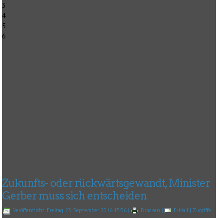
3
4
5
6
Zukunfts- oder rückwärtsgewandt, Minister
Gerber muss sich entscheiden
Veröffentlicht: Freitag, 23. September 2016 15:36
|
Drucken
|
E-Mail
| Zugriffe: