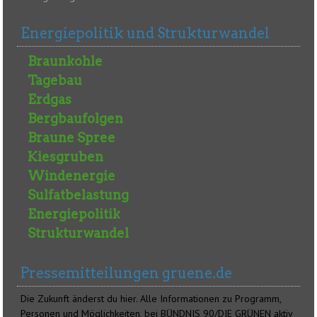
Energiepolitik und Strukturwandel
Braunkohle
Tagebau
Erdgas
Bergbaufolgen
Braune Spree
Kiesgruben
Windenergie
Sulfatbelastung
Energiepolitik
Strukturwandel
Pressemitteilungen gruene.de
Die Zukunft änderst du hier. Alle Informationen zu Programm,
Personen und Möglichkeiten, bei BÜNDNIS 90/DIE GRÜNEN aktiv