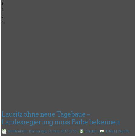
3
4
5
6
Lausitz ohne neue Tagebaue –
Landesregierung muss Farbe bekennen
Veröffentlicht: Donnerstag, 23. März 2017 15:59
|
Drucken
|
E-Mail
| Zugriffe: