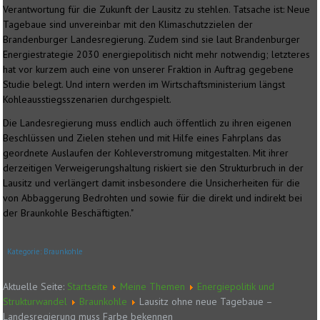
Verantwortung für die Zukunft der Lausitz zu stehlen. Tatsache ist: Neue
Tagebaue sind unvereinbar mit den Klimaschutzzielen der
Brandenburger Landesregierung. Zudem sind sie laut Brandenburger
Energiestrategie 2030 energiepolitisch nicht mehr notwendig; letzteres
hat vor kurzem auch eine von unserer Fraktion in Auftrag gegebene
Studie belegt. Und intern werden im Wirtschaftsministerium längst
Kohleausstiegsszenarien durchgespielt.
Die Landesregierung muss endlich auch öffentlich zu ihren eigenen
Beschlüssen und Zielen stehen und mit Hilfe eines Fahrplans das
geordnete Auslaufen der Kohleverstromung mitgestalten. Mit ihrer
derzeitigen Verweigerungshaltung riskiert sie den Strukturbruch in der
Lausitz und verlängert damit insbesondere die Unsicherheiten für die
von Abbaggerung Bedrohten und sowie für die direkt und indirekt bei
der Braunkohle Beschäftigten."
Kategorie:
Braunkohle
Aktuelle Seite:
Startseite
Meine Themen
Energiepolitik und
Strukturwandel
Braunkohle
Lausitz ohne neue Tagebaue –
Landesregierung muss Farbe bekennen