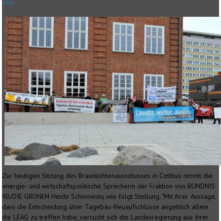
4916
Zur heutigen Sitzung des Braunkohlenausschusses in Cottbus nimmt die
energie- und wirtschaftspolitische Sprecherin der Fraktion von BÜNDNIS
90/DIE GRÜNEN Heide Schinowsky wie folgt Stellung: "Mit ihrer Aussage,
dass die Entscheidung über Tagebau-Neuaufschlüsse angeblich allein
die LEAG zu treffen habe, versucht sich die Landesregierung aus ihrer