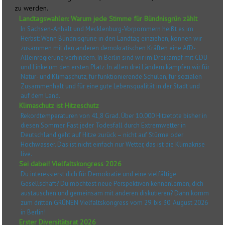
zu werden.
Landtagswahlen: Warum jede Stimme für Bündnisgrün zählt
In Sachsen-Anhalt und Mecklenburg-Vorpommern heißt es im
Herbst: Wenn Bündnisgrüne in den Landtag einziehen, können wir
zusammen mit den anderen demokratischen Kräften eine AfD-
Alleinregierung verhindern. In Berlin sind wir im Dreikampf mit CDU
und Linke um den ersten Platz. In allen drei Ländern kämpfen wir für
Natur- und Klimaschutz, für funktionierende Schulen, für sozialen
Zusammenhalt und für eine gute Lebensqualität in der Stadt und
auf dem Land.
Klimaschutz ist Hitzeschutz
Rekordtemperaturen von 41,8 Grad. Über 10.000 Hitzetote bisher in
diesen Sommer. Fast jeder Todesfall durch Extremwetter in
Deutschland geht auf Hitze zurück – nicht auf Stürme oder
Hochwasser. Das ist nicht einfach nur Wetter, das ist die Klimakrise
live.
Sei dabei! Vielfaltskongress 2026
Du interessierst dich für Demokratie und eine vielfältige
Gesellschaft? Du möchtest neue Perspektiven kennenlernen, dich
austauschen und gemeinsam mit anderen diskutieren? Dann komm
zum dritten GRÜNEN Vielfaltskongress vom 29. bis 30. August 2026
in Berlin!
Erster Diversitätsrat 2026