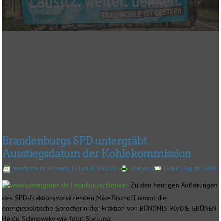
Brandenburgs SPD untergräbt
Ausstiegsdatum der Kohlekommission
Veröffentlicht: Mittwoch, 19. Juni 2019 08:28
|
Drucken
|
E-Mail
| Zugriffe: 8438
Zu den heutigen Äußerungen
des SPD-Fraktionsvorsitzenden Mike Bischoff nimmt die
energiepolitische Sprecherin der Fraktion von BÜNDNIS 90/DIE GRÜNEN
Heide Schinowsky wie folgt Stellung: