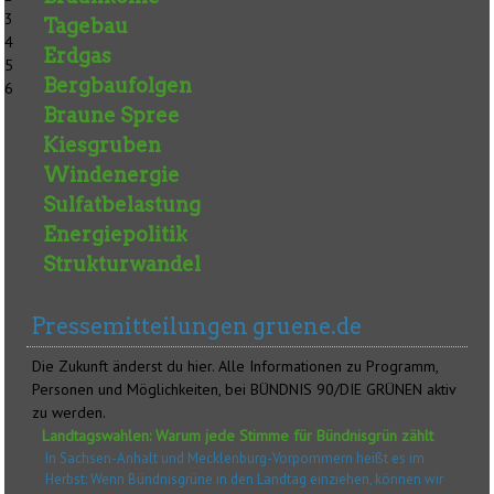
3
Tagebau
4
Erdgas
5
Bergbaufolgen
6
Braune Spree
Kiesgruben
Windenergie
Sulfatbelastung
Energiepolitik
Strukturwandel
Pressemitteilungen gruene.de
Die Zukunft änderst du hier. Alle Informationen zu Programm,
Personen und Möglichkeiten, bei BÜNDNIS 90/DIE GRÜNEN aktiv
zu werden.
Landtagswahlen: Warum jede Stimme für Bündnisgrün zählt
In Sachsen-Anhalt und Mecklenburg-Vorpommern heißt es im
Herbst: Wenn Bündnisgrüne in den Landtag einziehen, können wir