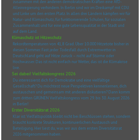
zusammen mit den anderen demokratischen Kräften eine AfD-
Alleinregierung verhindern. In Berlin sind wir im Dreikampf mit CDU
und Linke um den ersten Platz. In allen drei Ländern kämpfen wir für
Natur- und Klimaschutz, für funktionierende Schulen, für sozialen
Zusammenhalt und für eine gute Lebensqualität in der Stadt und
auf dem Land.
Klimaschutz ist Hitzeschutz
Rekordtemperaturen von 41,8 Grad. Über 10.000 Hitzetote bisher in
diesen Sommer. Fast jeder Todesfall durch Extremwetter in
Deutschland geht auf Hitze zurück – nicht auf Stürme oder
Hochwasser. Das ist nicht einfach nur Wetter, das ist die Klimakrise
live.
Sei dabei! Vielfaltskongress 2026
Du interessierst dich für Demokratie und eine vielfältige
Gesellschaft? Du möchtest neue Perspektiven kennenlernen, dich
austauschen und gemeinsam mit anderen diskutieren? Dann komm
zum dritten GRÜNEN Vielfaltskongress vom 29. bis 30. August 2026
in Berlin!
Erster Diversitätsrat 2026
Klar ist: Vielfaltspolitik bleibt nicht bei Beschlüssen stehen, sondern
braucht konkrete Strukturen, kontinuierlichen Austausch und
Beteiligung. Hier liest du, was wir aus dem ersten Diversitätsrat
2026 mitgenommen haben.