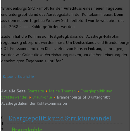
"Brandenburgs SPD kämpft für den Aufschluss eines neuen Tagebaus
und untergräbt damit das Ausstiegsdatum der Kohlekommission. Denn
aus dem neuen Tagebau Welzow Süd, Teilfeld II würde weit über das
Jahr 2038 hinaus Kohle gefördert werden.
Zudem hat die Kommission festgelegt, dass der Ausstiegs-Fahrplan
regelmäßig überprüft werden muss. Um Deutschlands und Brandenburgs
CO2-Emissionen mit den Klimazielen von Paris in Einklang zu bringen,
werden wir Grüne diese Vereinbarung nutzen, um die Verkleinerung der
genehmigten Tagebaue zu prüfen."
Kategorie:
Braunkohle
Aktuelle Seite:
Startseite
Meine Themen
Energiepolitik und
Strukturwandel
Braunkohle
Brandenburgs SPD untergräbt
Ausstiegsdatum der Kohlekommission
Energiepolitik und Strukturwandel
0
1
Braunkohle
2