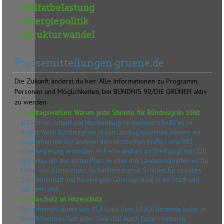
Sulfatbelastung
Energiepolitik
Strukturwandel
Pressemitteilungen gruene.de
Die Zukunft änderst du hier. Alle Informationen zu Programm,
Personen und Möglichkeiten, bei BÜNDNIS 90/DIE GRÜNEN aktiv
zu werden.
Landtagswahlen: Warum jede Stimme für Bündnisgrün zählt
In Sachsen-Anhalt und Mecklenburg-Vorpommern heißt es im
Herbst: Wenn Bündnisgrüne in den Landtag einziehen, können wir
zusammen mit den anderen demokratischen Kräften eine AfD-
Alleinregierung verhindern. In Berlin sind wir im Dreikampf mit CDU
und Linke um den ersten Platz. In allen drei Ländern kämpfen wir für
Natur- und Klimaschutz, für funktionierende Schulen, für sozialen
Zusammenhalt und für eine gute Lebensqualität in der Stadt und
auf dem Land.
Klimaschutz ist Hitzeschutz
Rekordtemperaturen von 41,8 Grad. Über 10.000 Hitzetote bisher in
diesen Sommer. Fast jeder Todesfall durch Extremwetter in