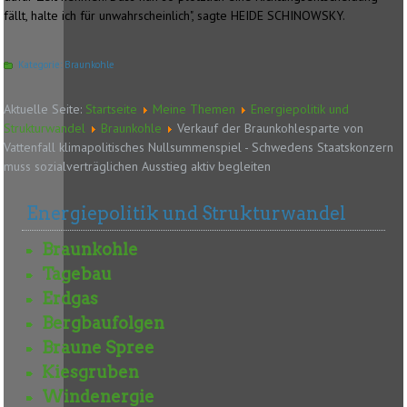
fällt, halte ich für unwahrscheinlich", sagte HEIDE SCHINOWSKY.
Kategorie:
Braunkohle
Aktuelle Seite:
Startseite
Meine Themen
Energiepolitik und
Strukturwandel
Braunkohle
Verkauf der Braunkohlesparte von
Vattenfall klimapolitisches Nullsummenspiel - Schwedens Staatskonzern
muss sozialverträglichen Ausstieg aktiv begleiten
Energiepolitik und Strukturwandel
Braunkohle
Tagebau
Erdgas
Bergbaufolgen
Braune Spree
Kiesgruben
Windenergie