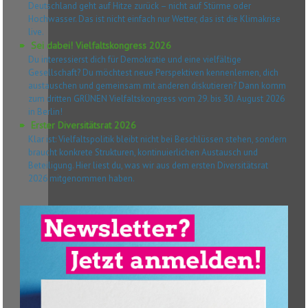
Deutschland geht auf Hitze zurück – nicht auf Stürme oder
Hochwasser. Das ist nicht einfach nur Wetter, das ist die Klimakrise
live.
Sei dabei! Vielfaltskongress 2026
Du interessierst dich für Demokratie und eine vielfältige
Gesellschaft? Du möchtest neue Perspektiven kennenlernen, dich
austauschen und gemeinsam mit anderen diskutieren? Dann komm
zum dritten GRÜNEN Vielfaltskongress vom 29. bis 30. August 2026
in Berlin!
Erster Diversitätsrat 2026
Klar ist: Vielfaltspolitik bleibt nicht bei Beschlüssen stehen, sondern
braucht konkrete Strukturen, kontinuierlichen Austausch und
Beteiligung. Hier liest du, was wir aus dem ersten Diversitätsrat
2026 mitgenommen haben.