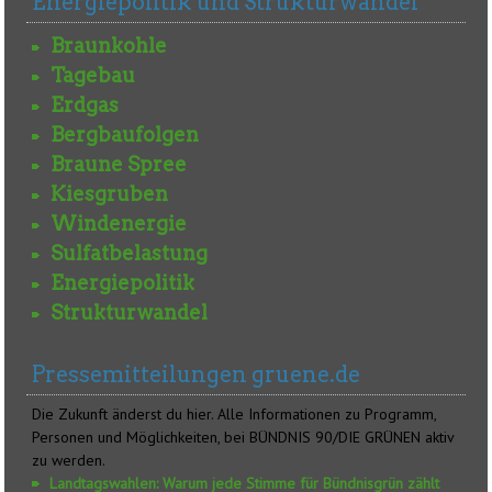
Energiepolitik und Strukturwandel
Braunkohle
Tagebau
Erdgas
Bergbaufolgen
Braune Spree
Kiesgruben
Windenergie
Sulfatbelastung
Energiepolitik
Strukturwandel
Pressemitteilungen gruene.de
Die Zukunft änderst du hier. Alle Informationen zu Programm,
Personen und Möglichkeiten, bei BÜNDNIS 90/DIE GRÜNEN aktiv
zu werden.
Landtagswahlen: Warum jede Stimme für Bündnisgrün zählt