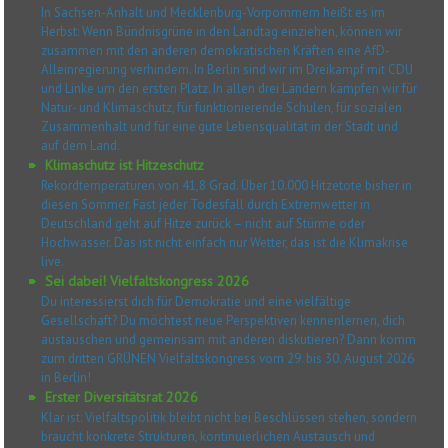
In Sachsen-Anhalt und Mecklenburg-Vorpommern heißt es im
Herbst: Wenn Bündnisgrüne in den Landtag einziehen, können wir
zusammen mit den anderen demokratischen Kräften eine AfD-
Alleinregierung verhindern. In Berlin sind wir im Dreikampf mit CDU
und Linke um den ersten Platz. In allen drei Ländern kämpfen wir für
Natur- und Klimaschutz, für funktionierende Schulen, für sozialen
Zusammenhalt und für eine gute Lebensqualität in der Stadt und
auf dem Land.
Klimaschutz ist Hitzeschutz
Rekordtemperaturen von 41,8 Grad. Über 10.000 Hitzetote bisher in
diesen Sommer. Fast jeder Todesfall durch Extremwetter in
Deutschland geht auf Hitze zurück – nicht auf Stürme oder
Hochwasser. Das ist nicht einfach nur Wetter, das ist die Klimakrise
live.
Sei dabei! Vielfaltskongress 2026
Du interessierst dich für Demokratie und eine vielfältige
Gesellschaft? Du möchtest neue Perspektiven kennenlernen, dich
austauschen und gemeinsam mit anderen diskutieren? Dann komm
zum dritten GRÜNEN Vielfaltskongress vom 29. bis 30. August 2026
in Berlin!
Erster Diversitätsrat 2026
Klar ist: Vielfaltspolitik bleibt nicht bei Beschlüssen stehen, sondern
braucht konkrete Strukturen, kontinuierlichen Austausch und