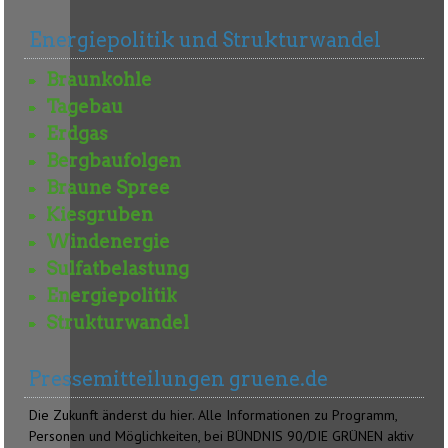
Energiepolitik und Strukturwandel
Braunkohle
Tagebau
Erdgas
Bergbaufolgen
Braune Spree
Kiesgruben
Windenergie
Sulfatbelastung
Energiepolitik
Strukturwandel
Pressemitteilungen gruene.de
Die Zukunft änderst du hier. Alle Informationen zu Programm,
Personen und Möglichkeiten, bei BÜNDNIS 90/DIE GRÜNEN aktiv