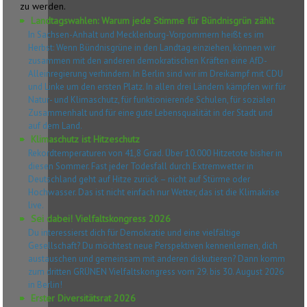
zu werden.
Landtagswahlen: Warum jede Stimme für Bündnisgrün zählt
In Sachsen-Anhalt und Mecklenburg-Vorpommern heißt es im
Herbst: Wenn Bündnisgrüne in den Landtag einziehen, können wir
zusammen mit den anderen demokratischen Kräften eine AfD-
Alleinregierung verhindern. In Berlin sind wir im Dreikampf mit CDU
und Linke um den ersten Platz. In allen drei Ländern kämpfen wir für
Natur- und Klimaschutz, für funktionierende Schulen, für sozialen
Zusammenhalt und für eine gute Lebensqualität in der Stadt und
auf dem Land.
Klimaschutz ist Hitzeschutz
Rekordtemperaturen von 41,8 Grad. Über 10.000 Hitzetote bisher in
diesen Sommer. Fast jeder Todesfall durch Extremwetter in
Deutschland geht auf Hitze zurück – nicht auf Stürme oder
Hochwasser. Das ist nicht einfach nur Wetter, das ist die Klimakrise
live.
Sei dabei! Vielfaltskongress 2026
Du interessierst dich für Demokratie und eine vielfältige
Gesellschaft? Du möchtest neue Perspektiven kennenlernen, dich
austauschen und gemeinsam mit anderen diskutieren? Dann komm
zum dritten GRÜNEN Vielfaltskongress vom 29. bis 30. August 2026
in Berlin!
Erster Diversitätsrat 2026