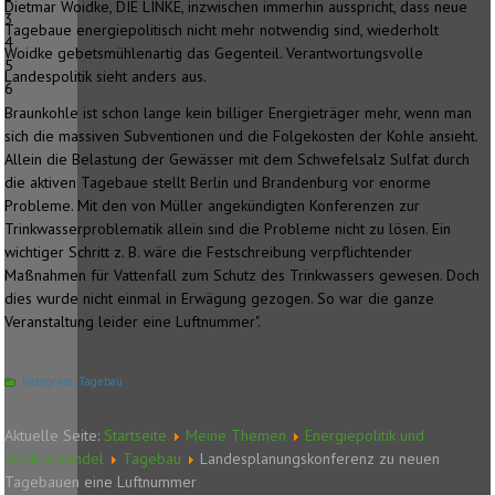
Dietmar Woidke, DIE LINKE, inzwischen immerhin ausspricht, dass neue
3
Tagebaue energiepolitisch nicht mehr notwendig sind, wiederholt
4
Woidke gebetsmühlenartig das Gegenteil. Verantwortungsvolle
5
Landespolitik sieht anders aus.
6
Braunkohle ist schon lange kein billiger Energieträger mehr, wenn man
sich die massiven Subventionen und die Folgekosten der Kohle ansieht.
Allein die Belastung der Gewässer mit dem Schwefelsalz Sulfat durch
die aktiven Tagebaue stellt Berlin und Brandenburg vor enorme
Probleme. Mit den von Müller angekündigten Konferenzen zur
Trinkwasserproblematik allein sind die Probleme nicht zu lösen. Ein
wichtiger Schritt z. B. wäre die Festschreibung verpflichtender
Maßnahmen für Vattenfall zum Schutz des Trinkwassers gewesen. Doch
dies wurde nicht einmal in Erwägung gezogen. So war die ganze
Veranstaltung leider eine Luftnummer".
Kategorie:
Tagebau
Aktuelle Seite:
Startseite
Meine Themen
Energiepolitik und
Strukturwandel
Tagebau
Landesplanungskonferenz zu neuen
Tagebauen eine Luftnummer