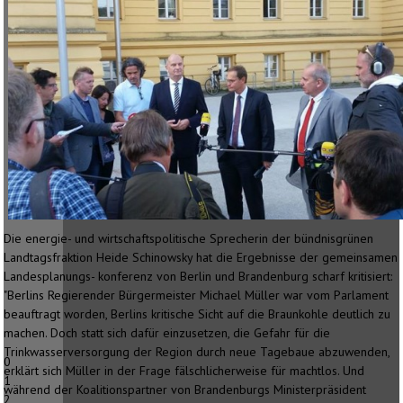
Die energie- und wirtschaftspolitische Sprecherin der bündnisgrünen
Landtagsfraktion Heide Schinowsky hat die Ergebnisse der gemeinsamen
Landesplanungs- konferenz von Berlin und Brandenburg scharf kritisiert:
"Berlins Regierender Bürgermeister Michael Müller war vom Parlament
beauftragt worden, Berlins kritische Sicht auf die Braunkohle deutlich zu
machen. Doch statt sich dafür einzusetzen, die Gefahr für die
Trinkwasserversorgung der Region durch neue Tagebaue abzuwenden,
0
erklärt sich Müller in der Frage fälschlicherweise für machtlos. Und
1
während der Koalitionspartner von Brandenburgs Ministerpräsident
2