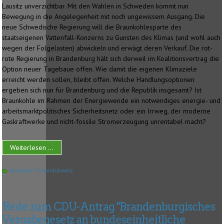
Lausitz unverzichtbar. Mit den Wahlen in Schweden kommt nun
Bewegung in die Angelegenheit mit noch ungewissem Ausgang. Die
neue Schwedische Regierung will die Braunkohlesparte des
staatseigenen Vattenfall-Konzerns zu Gunsten des Klimas (und wohl auch
wegen der Folgelasten) abwickeln und erwägt deren Verkauf. Die rot-
rote Regierung in Brandenburg hält sich derweil im Koalitionsvertrag die
Option neuer Tagebaue offen. Wie damit die eigenen Klimaziele
erreicht werden sollen, bleibt offen. Welche Handlungsoptionen
ergeben sich nun für Brandenburg und die Republik insgesamt? Ist
Braunkohle im Rahmen der Energiewende ein notwendiges energie- und
arbeitsmarktpolitisches Sicherheitsnetz oder ein Irrweg, der moderne
Gaskraftwerke und nicht-fossile Stromerzeugung unrentabel macht?
Weiterlesen ...
Kategorie:
Terminhinweis
Rede zum CDU-Antrag "Brandenburgisches
Vergabegesetz an bundeseinheitliche