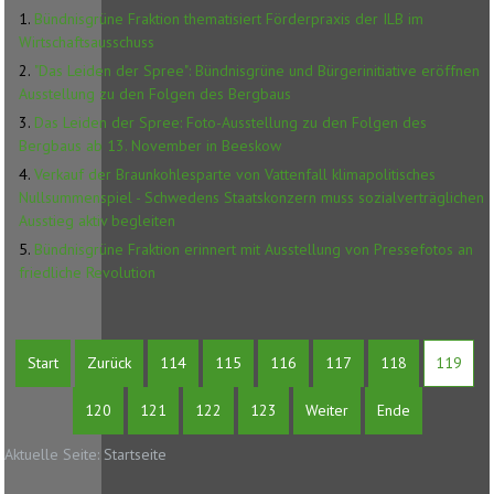
Bündnisgrüne Fraktion thematisiert Förderpraxis der ILB im
Wirtschaftsausschuss
"Das Leiden der Spree": Bündnisgrüne und Bürgerinitiative eröffnen
Ausstellung zu den Folgen des Bergbaus
Das Leiden der Spree: Foto-Ausstellung zu den Folgen des
Bergbaus ab 13. November in Beeskow
Verkauf der Braunkohlesparte von Vattenfall klimapolitisches
Nullsummenspiel - Schwedens Staatskonzern muss sozialverträglichen
Ausstieg aktiv begleiten
Bündnisgrüne Fraktion erinnert mit Ausstellung von Pressefotos an
friedliche Revolution
Start
Zurück
114
115
116
117
118
119
120
121
122
123
Weiter
Ende
Aktuelle Seite:
Startseite