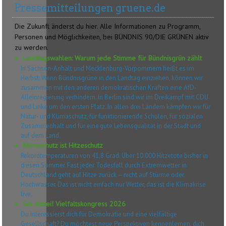
Pressemitteilungen gruene.de
Die Zukunft änderst du hier. Alle Informationen zu Programm,
Personen und Möglichkeiten, bei BÜNDNIS 90/DIE GRÜNEN aktiv
zu werden.
Landtagswahlen: Warum jede Stimme für Bündnisgrün zählt
In Sachsen-Anhalt und Mecklenburg-Vorpommern heißt es im
Herbst: Wenn Bündnisgrüne in den Landtag einziehen, können wir
zusammen mit den anderen demokratischen Kräften eine AfD-
Alleinregierung verhindern. In Berlin sind wir im Dreikampf mit CDU
und Linke um den ersten Platz. In allen drei Ländern kämpfen wir für
Natur- und Klimaschutz, für funktionierende Schulen, für sozialen
Zusammenhalt und für eine gute Lebensqualität in der Stadt und
auf dem Land.
Klimaschutz ist Hitzeschutz
Rekordtemperaturen von 41,8 Grad. Über 10.000 Hitzetote bisher in
diesen Sommer. Fast jeder Todesfall durch Extremwetter in
Deutschland geht auf Hitze zurück – nicht auf Stürme oder
Hochwasser. Das ist nicht einfach nur Wetter, das ist die Klimakrise
live.
Sei dabei! Vielfaltskongress 2026
Du interessierst dich für Demokratie und eine vielfältige
Gesellschaft? Du möchtest neue Perspektiven kennenlernen, dich