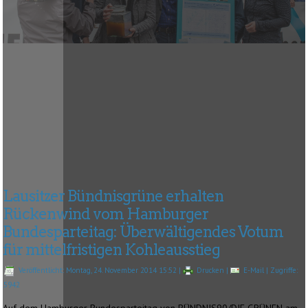
Lausitzer Bündnisgrüne erhalten
Rückenwind vom Hamburger
Bundesparteitag: Überwältigendes Votum
für mittelfristigen Kohleausstieg
Veröffentlicht: Montag, 24. November 2014 15:52
|
Drucken
|
E-Mail
| Zugriffe:
5942