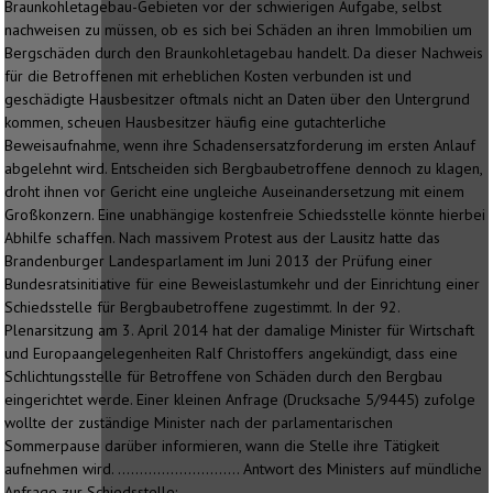
Braunkohletagebau-Gebieten vor der schwierigen Aufgabe, selbst
nachweisen zu müssen, ob es sich bei Schäden an ihren Immobilien um
Bergschäden durch den Braunkohletagebau handelt. Da dieser Nachweis
für die Betroffenen mit erheblichen Kosten verbunden ist und
geschädigte Hausbesitzer oftmals nicht an Daten über den Untergrund
kommen, scheuen Hausbesitzer häufig eine gutachterliche
Beweisaufnahme, wenn ihre Schadensersatzforderung im ersten Anlauf
abgelehnt wird. Entscheiden sich Bergbaubetroffene dennoch zu klagen,
droht ihnen vor Gericht eine ungleiche Auseinandersetzung mit einem
Großkonzern. Eine unabhängige kostenfreie Schiedsstelle könnte hierbei
Abhilfe schaffen. Nach massivem Protest aus der Lausitz hatte das
Brandenburger Landesparlament im Juni 2013 der Prüfung einer
Bundesratsinitiative für eine Beweislastumkehr und der Einrichtung einer
Schiedsstelle für Bergbaubetroffene zugestimmt. In der 92.
Plenarsitzung am 3. April 2014 hat der damalige Minister für Wirtschaft
und Europaangelegenheiten Ralf Christoffers angekündigt, dass eine
Schlichtungsstelle für Betroffene von Schäden durch den Bergbau
eingerichtet werde. Einer kleinen Anfrage (Drucksache 5/9445) zufolge
wollte der zuständige Minister nach der parlamentarischen
Sommerpause darüber informieren, wann die Stelle ihre Tätigkeit
aufnehmen wird. ………………………. Antwort des Ministers auf mündliche
Anfrage zur Schiedsstelle: