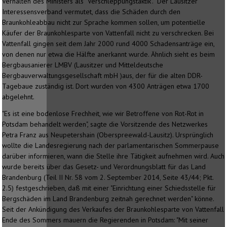
Verhalten des Ministers als "Verschleppungstaktik". Der Lausitzer
Interessensverband vermutet, dass die Schäden durch den
Braunkohleabbau nicht zur Sprache kommen sollen, um potentielle
Käufer der Braunkohlesparte von Vattenfall nicht zu verschrecken. Bei
Vattenfall gingen seit dem Jahr 2000 rund 4000 Schadensanträge ein,
von denen nur etwa die Hälfte anerkannt wurde. Ähnlich sieht es beim
Bergbausanierer LMBV (Lausitzer und Mitteldeutsche
Bergbauverwaltungsgesellschaft mbH )aus, der für die alten DDR-
Tagebaue zuständig ist. Dort wurden von 4300 Anträgen etwa 1700
abgelehnt.
"Es ist eine bodenlose Frechheit, wie wir Betroffene von Rot-Rot in
Potsdam behandelt werden", sagte die Vorsitzende des Netzwerkes
Petra Franz aus Neupetershain (Oberspreewald-Lausitz). Ursprünglich
wollte die Landesregierung nach der parlamentarischen Sommerpause
darüber informieren, wann die Stelle ihre Tätigkeit aufnehmen wird. Auch
wurde bereits über das Gesetz- und Verordnungsblatt für das Land
Brandenburg (Teil II Nr. 58 vom 2. September 2014, Seite 43/44; Pkt.
2.5) festgeschrieben, daß mit einer "Einrichtung einer Schiedsstelle für
Bergschäden im Land Brandenburg zeitnah gerechnet werden" könne.
Seit der Ankündigung des Verkaufes der Braunkohlesparte von Vattenfall
Ende des Sommers mauern die Regierenden in Potsdam: "Mit seiner