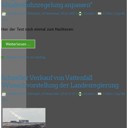
Mindestlohnregelung anpassen"
Veröffentlicht: Mittwoch, 19. November 2014 18:07
|
Drucken
|
E-Mail
| Zugriffe:
6161
Hier der Text noch einmal zum Nachlesen:
Weiterlesen ...
Kategorie:
Reden im Landtag
Schneller Verkauf von Vattenfall
Wunschvorstellung der Landesregierung
Veröffentlicht: Mittwoch, 19. November 2014 17:57
|
Drucken
|
E-Mail
| Zugriffe:
6051