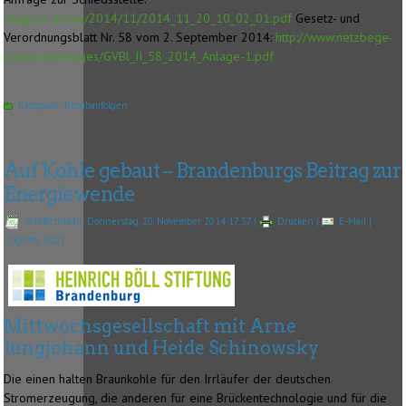
images/_archiv/2014/11/2014_11_20_10_02_01.pdf
Gesetz- und
Verordnungsblatt Nr. 58 vom 2. September 2014:
http://www.netzbege-
lausitz.de/images/GVBl_II_58_2014_Anlage-1.pdf
Kategorie:
Bergbaufolgen
Auf Kohle gebaut – Brandenburgs Beitrag zur
Energiewende
Veröffentlicht: Donnerstag, 20. November 2014 17:37
|
Drucken
|
E-Mail
|
Zugriffe: 8021
Mittwochsgesellschaft mit Arne
Jungjohann und Heide Schinowsky
Die einen halten Braunkohle für den Irrläufer der deutschen
Stromerzeugung, die anderen für eine Brückentechnologie und für die