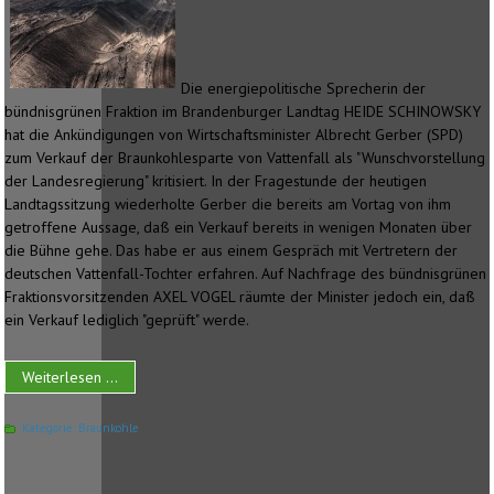
Die energiepolitische Sprecherin der
bündnisgrünen Fraktion im Brandenburger Landtag HEIDE SCHINOWSKY
hat die Ankündigungen von Wirtschaftsminister Albrecht Gerber (SPD)
zum Verkauf der Braunkohlesparte von Vattenfall als "Wunschvorstellung
der Landesregierung" kritisiert. In der Fragestunde der heutigen
Landtagssitzung wiederholte Gerber die bereits am Vortag von ihm
getroffene Aussage, daß ein Verkauf bereits in wenigen Monaten über
die Bühne gehe. Das habe er aus einem Gespräch mit Vertretern der
deutschen Vattenfall-Tochter erfahren. Auf Nachfrage des bündnisgrünen
Fraktionsvorsitzenden AXEL VOGEL räumte der Minister jedoch ein, daß
ein Verkauf lediglich "geprüft" werde.
Weiterlesen ...
Kategorie:
Braunkohle