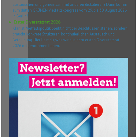
austauschen und gemeinsam mit anderen diskutieren? Dann komm
zum dritten GRÜNEN Vielfaltskongress vom 29. bis 30. August 2026
in Berlin!
Erster Diversitätsrat 2026
Klar ist: Vielfaltspolitik bleibt nicht bei Beschlüssen stehen, sondern
braucht konkrete Strukturen, kontinuierlichen Austausch und
Beteiligung. Hier liest du, was wir aus dem ersten Diversitätsrat
2026 mitgenommen haben.