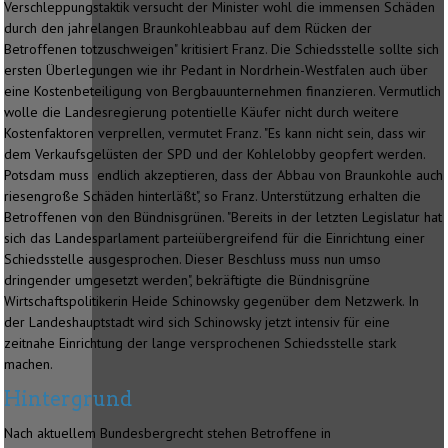
Verschleppungstaktik versucht der Minister wohl die immensen Schäden
durch den jahrelangen Braunkohleabbau auf dem Rücken der
Betroffenen totzuschweigen" kritisiert Franz. Die Schiedsstelle sollte sich
ersten Überlegungen wie ihr Pedant in Nordrhein-Westfalen auch über
eine Kostenbeteiligung von Bergbauunternehmen finanzieren. Vermutlich
wolle die Landesregierung potentielle Käufer nicht durch weitere
Kostenfaktoren verprellen, vermutet Franz. "Es kann nicht sein, dass wir
dem Verkaufsgelüsten der SPD und der Kohlelobby geopfert werden.
Potsdam muss endlich akzeptieren, dass der Abbau von Braunkohle auch
riesengroße Schäden hinterläßt", so Franz. Unterstützung erhalten die
Betroffenen von den Bündnisgrünen. "Bereits in der letzten Legislatur hat
sich das Landesparlament parteiübergreifend für die Einrichtung einer
Schiedsstelle ausgesprochen. Dieser Beschluss muss nun umso
dringender umgesetzt werden", bekräftigte die Bündnisgrüne
Wirtschaftspolitikerin Heide Schinowsky gegenüber dem Netzwerk. In
der Landeshauptstadt wird sich Schinowsky jetzt intensiv für eine
zeitnahe Einrichtung der lange versprochenen Schiedsstelle stark
machen.
Hintergrund
Nach aktuellem Bundesbergrecht stehen Betroffene in