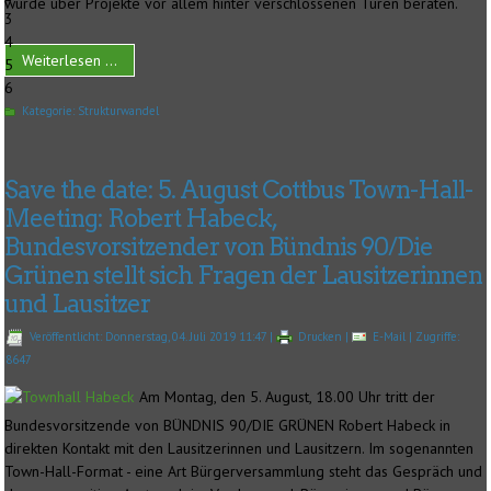
wurde über Projekte vor allem hinter verschlossenen Türen beraten.
3
4
Weiterlesen ...
5
6
Kategorie:
Strukturwandel
Save the date: 5. August Cottbus Town-Hall-
Meeting: Robert Habeck,
Bundesvorsitzender von Bündnis 90/Die
Grünen stellt sich Fragen der Lausitzerinnen
und Lausitzer
Veröffentlicht: Donnerstag, 04. Juli 2019 11:47
|
Drucken
|
E-Mail
| Zugriffe:
8647
Am Montag, den 5. August, 18.00 Uhr tritt der
Bundesvorsitzende von BÜNDNIS 90/DIE GRÜNEN Robert Habeck in
direkten Kontakt mit den Lausitzerinnen und Lausitzern. Im sogenannten
Town-Hall-Format - eine Art Bürgerversammlung steht das Gespräch und