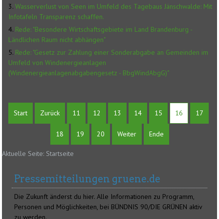
Wasserverlust von Seen im Umfeld des Tagebaus Jänschwalde: Mit
Infotafeln Transparenz schaffen.
Rede: "Besondere Wirtschaftsgebiete im Land Brandenburg -
Ländlichen Raum nicht abhängen"
Rede: "Gesetz zur Zahlung einer Sonderabgabe an Gemeinden im
Umfeld von Windenergieanlagen
(Windenergieanlagenabgabengesetz - BbgWindAbgG)"
Start
Zurück
11
12
13
14
15
16
17
18
19
20
Weiter
Ende
Aktuelle Seite:
Startseite
Pressemitteilungen gruene.de
Die Zukunft änderst du hier. Alle Informationen zu Programm,
Personen und Möglichkeiten, bei BÜNDNIS 90/DIE GRÜNEN aktiv
zu werden.