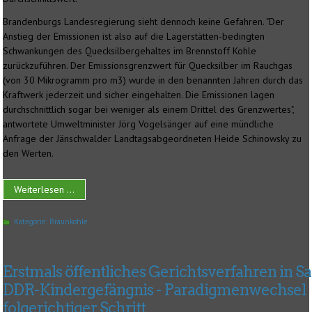
Brandenburgs Landesregierung sieht dennoch keine Gefahren. "Der
Anstieg der Emissionen ist also auf die Lagerstätten-bedingten
Schwankungen des Quecksilbergehaltes im Brennstoff Kohle
zurückzuführen. Der Emissionsgrenzwert für Quecksilber im Rauchgas
(von 30 Mikrogramm pro m3) wurde in den benannten Jahren durch das
Kraftwerk jederzeit und sicher eingehalten. Die Emissionen lagen
durchschnittlich sogar bei weniger als einem Drittel des Grenzwertes",
antwortete Umweltminister Jörg Vogelsänger auf eine mündliche
Anfrage der Jänschwalder Landtagsabgeordneten Heide Schinowsky zu
den Werten.
Weiterlesen ...
Kategorie:
Braunkohle
Erstmals öffentliches Gerichtsverfahren in S
DDR-Kindergefängnis - Paradigmenwechsel
folgerichtiger Schritt