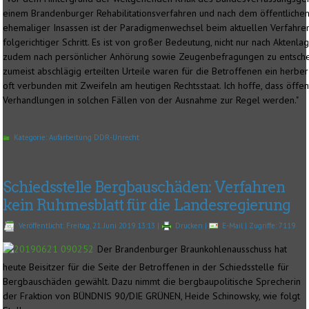
einem Brandenburger Rehabilitationsverfahren und nach dem öffentlichen
ehemaliger Insassen ist der Paradigmenwechsel beim aktuellen Verfahre
folgerichtiger Schritt. Es ist von großer Bedeutung, nicht nur nach Aktenla
zudem nach persönlicher Anhörung sowie Zeugenbefragungen zu entsche
zumeist abschlägig erteilten Urteile waren für die Betroffenen ein herber
oft verbunden mit Zweifeln am heutigen Rechtsstaat. Ich hoffe, dass öffen
Verhandlungen in solchen Fällen von der Ausnahme zur Regel werden."
Kategorie:
Aufarbeitung DDR-Unrecht
Schiedsstelle Bergbauschäden: Verfahren
kein Ruhmesblatt für die Landesregierung
Veröffentlicht: Freitag, 21. Juni 2019 13:13
|
Drucken
|
E-Mail
| Zugriffe: 7119
Der Brandenburger Braunkohlenausschuss hat
heute Beisitzer für die Seite der Betroffenen in der Schiedsstelle für
Bergbauschäden gewählt. Dazu nimmt die bergbaupolitische Sprecherin
der Fraktion von BÜNDNIS 90/DIE GRÜNEN, Heide Schinowsky, wie folgt