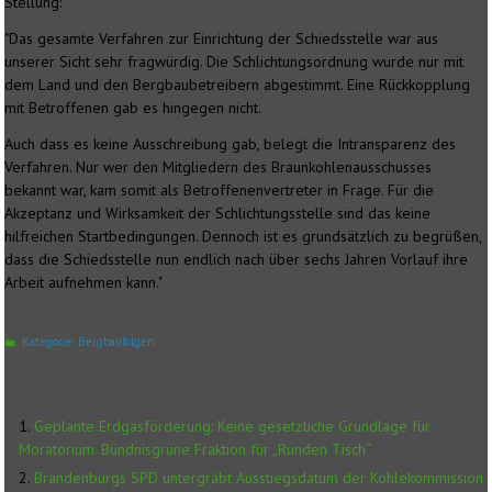
Stellung:
"Das gesamte Verfahren zur Einrichtung der Schiedsstelle war aus
unserer Sicht sehr fragwürdig. Die Schlichtungsordnung wurde nur mit
dem Land und den Bergbaubetreibern abgestimmt. Eine Rückkopplung
mit Betroffenen gab es hingegen nicht.
Auch dass es keine Ausschreibung gab, belegt die Intransparenz des
Verfahren. Nur wer den Mitgliedern des Braunkohlenausschusses
bekannt war, kam somit als Betroffenenvertreter in Frage. Für die
Akzeptanz und Wirksamkeit der Schlichtungsstelle sind das keine
hilfreichen Startbedingungen. Dennoch ist es grundsätzlich zu begrüßen,
dass die Schiedsstelle nun endlich nach über sechs Jahren Vorlauf ihre
Arbeit aufnehmen kann."
Kategorie:
Bergbaufolgen
Geplante Erdgasförderung: Keine gesetzliche Grundlage für
Moratorium. Bündnisgrüne Fraktion für „Runden Tisch“
Brandenburgs SPD untergräbt Ausstiegsdatum der Kohlekommission