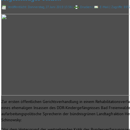
Veröffentlicht: Donnerstag, 27. Juni 2019 13:38
|
Drucken
|
E-Mail
| Zugriffe: 893
Zur ersten öffentlichen Gerichtsverhandlung in einem Rehabilitationsverf
eines ehemaligen Insassen des DDR-Kindergefängnisses Bad Freienwalde
aufarbeitungspolitische Sprecherin der bündnisgrünen Landtagfraktion He
Schinowsky:
"Vor dem Hintergrund der weitgehenden Kritik des Bundesverfassungsger