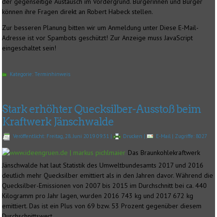
der gegenseitige Austausch im Vordergrund. Bürgerinnen und Bürger
können ihre Fragen direkt an Robert Habeck stellen.
Zur besseren Planung bitten wir um Anmeldung unter
Diese E-Mail-
Adresse ist vor Spambots geschützt! Zur Anzeige muss JavaScript
eingeschaltet sein!
Kategorie:
Terminhinweis
Stark erhöhter Quecksilber-Ausstoß beim
Kraftwerk Jänschwalde
Veröffentlicht: Freitag, 28. Juni 2019 09:31
|
Drucken
|
E-Mail
| Zugriffe: 8027
Das Braunkohlekraftwerk
Jänschwalde hat laut Statistik des Umweltbundesamts 2017 und 2016
deutlich mehr Quecksilber emittiert als in den Jahren davor. Während die
Quecksilber-Emissionen von 2007 bis 2015 im Durchschnitt bei ca. 440
Kilogramm pro Jahr lagen, wurden 2016 743 kg und 2017 672 kg
emittiert. Das ist ein Plus von 69 bzw. 53 Prozent gegenüber diesem
Durchschnittswert.