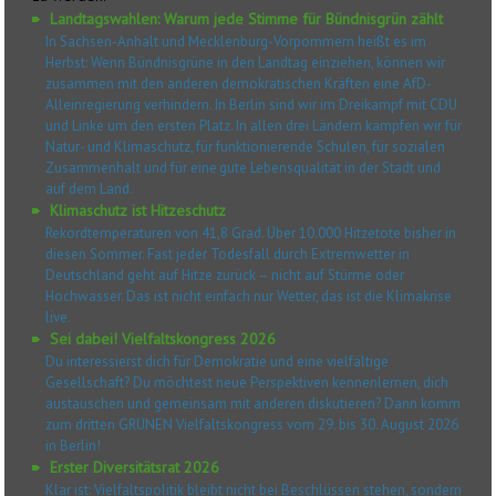
Landtagswahlen: Warum jede Stimme für Bündnisgrün zählt
In Sachsen-Anhalt und Mecklenburg-Vorpommern heißt es im
Herbst: Wenn Bündnisgrüne in den Landtag einziehen, können wir
zusammen mit den anderen demokratischen Kräften eine AfD-
Alleinregierung verhindern. In Berlin sind wir im Dreikampf mit CDU
und Linke um den ersten Platz. In allen drei Ländern kämpfen wir für
Natur- und Klimaschutz, für funktionierende Schulen, für sozialen
Zusammenhalt und für eine gute Lebensqualität in der Stadt und
auf dem Land.
Klimaschutz ist Hitzeschutz
Rekordtemperaturen von 41,8 Grad. Über 10.000 Hitzetote bisher in
diesen Sommer. Fast jeder Todesfall durch Extremwetter in
Deutschland geht auf Hitze zurück – nicht auf Stürme oder
Hochwasser. Das ist nicht einfach nur Wetter, das ist die Klimakrise
live.
Sei dabei! Vielfaltskongress 2026
Du interessierst dich für Demokratie und eine vielfältige
Gesellschaft? Du möchtest neue Perspektiven kennenlernen, dich
austauschen und gemeinsam mit anderen diskutieren? Dann komm
zum dritten GRÜNEN Vielfaltskongress vom 29. bis 30. August 2026
in Berlin!
Erster Diversitätsrat 2026
Klar ist: Vielfaltspolitik bleibt nicht bei Beschlüssen stehen, sondern