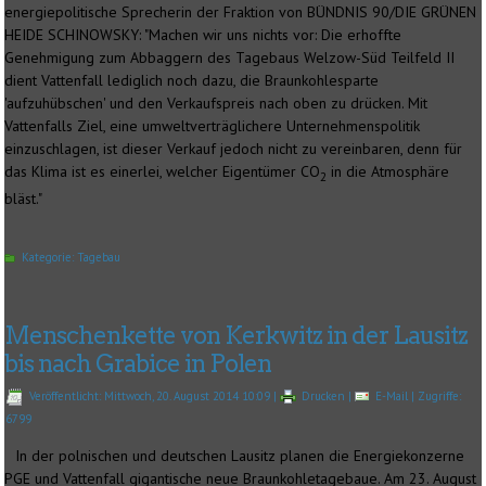
energiepolitische Sprecherin der Fraktion von BÜNDNIS 90/DIE GRÜNEN
HEIDE SCHINOWSKY: "Machen wir uns nichts vor: Die erhoffte
Genehmigung zum Abbaggern des Tagebaus Welzow-Süd Teilfeld II
dient Vattenfall lediglich noch dazu, die Braunkohlesparte
'aufzuhübschen' und den Verkaufspreis nach oben zu drücken. Mit
Vattenfalls Ziel, eine umweltverträglichere Unternehmenspolitik
einzuschlagen, ist dieser Verkauf jedoch nicht zu vereinbaren, denn für
das Klima ist es einerlei, welcher Eigentümer CO
in die Atmosphäre
2
bläst."
Kategorie:
Tagebau
Menschenkette von Kerkwitz in der Lausitz
bis nach Grabice in Polen
Veröffentlicht: Mittwoch, 20. August 2014 10:09
|
Drucken
|
E-Mail
| Zugriffe:
6799
In der polnischen und deutschen Lausitz planen die Energiekonzerne
PGE und Vattenfall gigantische neue Braunkohletagebaue. Am 23. August