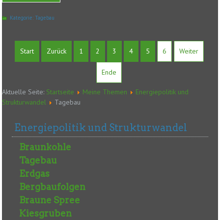
Kategorie:
Tagebau
Start
Zurück
1
2
3
4
5
6
Weiter
Ende
Aktuelle Seite:
Startseite
Meine Themen
Energiepolitik und
Strukturwandel
Tagebau
Energiepolitik und Strukturwandel
Braunkohle
Tagebau
Erdgas
Bergbaufolgen
Braune Spree
Kiesgruben