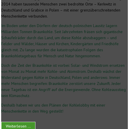
2014 haben tausende Menschen zwei bedrohte Orte – Kerkwitz in
Deutschland und Grabice in Polen – mit einer grenzüberschreitenden
Menschenkette verbunden.
Im Boden unter den Dörfern der deutsch-polnischen Lausitz lagern
Milliarden Tonnen Braunkohle. Seit Jahrzehnten fräsen sich gigantische
Schaufelräder durch das Land, um diese Kohle abzubaggern – und
Felder und Wälder, Häuser und Kirchen, Kindergärten und Friedhöfe
gleich mit. Zu lange wurden die katastrophalen Folgen des
Braunkohletagebaus für Mensch und Natur hingenommen.
Doch die Zeit der Braunkohle ist vorbei: Solar- und Windstrom ersetzen
von Monat zu Monat mehr Kohle- und Atomstrom. Deshalb wächst der
Widerstand gegen Kohle in Deutschland, Polen und anderswo. Immer
mehr Menschen begreifen: Braunkohle zerstört unsere Zukunft. Jeder
neue Tagebau ist ein Angriff auf die Energiewende. Ohne Kohleausstieg
kein Klimaschutz.
Deshalb haben wir uns den Plänen der Kohlelobby mit einer
Menschenkette in den Weg gestellt!
Weiterlesen ...