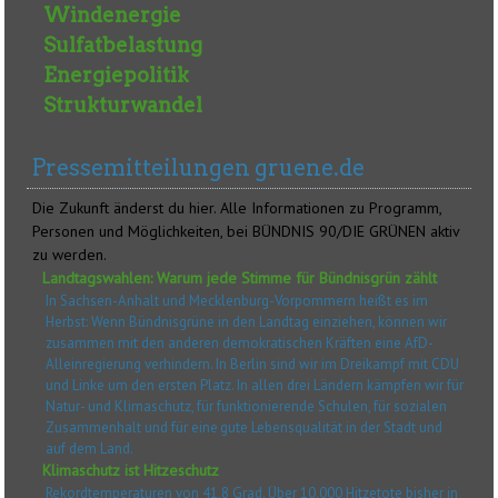
Windenergie
Sulfatbelastung
Energiepolitik
Strukturwandel
Pressemitteilungen gruene.de
Die Zukunft änderst du hier. Alle Informationen zu Programm,
Personen und Möglichkeiten, bei BÜNDNIS 90/DIE GRÜNEN aktiv
zu werden.
Landtagswahlen: Warum jede Stimme für Bündnisgrün zählt
In Sachsen-Anhalt und Mecklenburg-Vorpommern heißt es im
Herbst: Wenn Bündnisgrüne in den Landtag einziehen, können wir
zusammen mit den anderen demokratischen Kräften eine AfD-
Alleinregierung verhindern. In Berlin sind wir im Dreikampf mit CDU
und Linke um den ersten Platz. In allen drei Ländern kämpfen wir für
Natur- und Klimaschutz, für funktionierende Schulen, für sozialen
Zusammenhalt und für eine gute Lebensqualität in der Stadt und
auf dem Land.
Klimaschutz ist Hitzeschutz
Rekordtemperaturen von 41,8 Grad. Über 10.000 Hitzetote bisher in