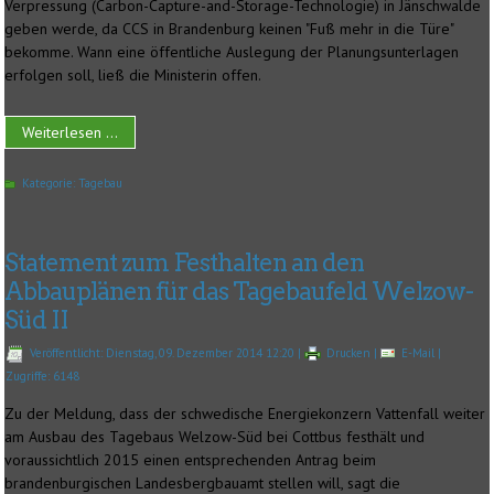
Verpressung (Carbon-Capture-and-Storage-Technologie) in Jänschwalde
geben werde, da CCS in Brandenburg keinen "Fuß mehr in die Türe"
bekomme. Wann eine öffentliche Auslegung der Planungsunterlagen
erfolgen soll, ließ die Ministerin offen.
Weiterlesen ...
Kategorie:
Tagebau
Statement zum Festhalten an den
Abbauplänen für das Tagebaufeld Welzow-
Süd II
Veröffentlicht: Dienstag, 09. Dezember 2014 12:20
|
Drucken
|
E-Mail
|
Zugriffe: 6148
Zu der Meldung, dass der schwedische Energiekonzern Vattenfall weiter
am Ausbau des Tagebaus Welzow-Süd bei Cottbus festhält und
voraussichtlich 2015 einen entsprechenden Antrag beim
brandenburgischen Landesbergbauamt stellen will, sagt die