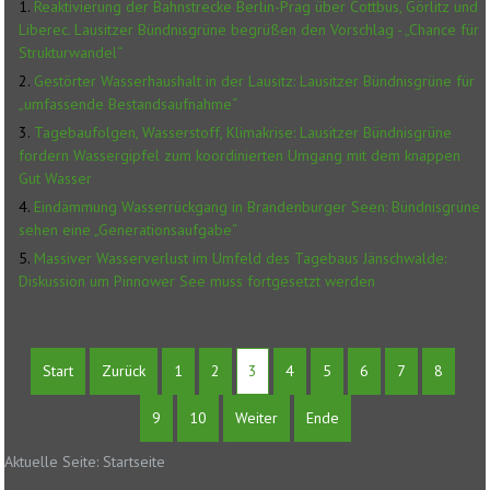
Reaktivierung der Bahnstrecke Berlin-Prag über Cottbus, Görlitz und
Liberec. Lausitzer Bündnisgrüne begrüßen den Vorschlag - „Chance für
Strukturwandel“
Gestörter Wasserhaushalt in der Lausitz: Lausitzer Bündnisgrüne für
„umfassende Bestandsaufnahme“
Tagebaufolgen, Wasserstoff, Klimakrise: Lausitzer Bündnisgrüne
fordern Wassergipfel zum koordinierten Umgang mit dem knappen
Gut Wasser
Eindämmung Wasserrückgang in Brandenburger Seen: Bündnisgrüne
sehen eine „Generationsaufgabe“
Massiver Wasserverlust im Umfeld des Tagebaus Jänschwalde:
Diskussion um Pinnower See muss fortgesetzt werden
Start
Zurück
1
2
3
4
5
6
7
8
9
10
Weiter
Ende
Aktuelle Seite:
Startseite