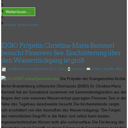
3
4
Weiterlesen ...
5
6
Kategorie:
Strukturwandel
EKBO Pröpstin Christina-Maria Bammel
besucht Pinnower See. Erschütterung über
den Wasserrückgang ist groß
Veröffentlicht: Montag, 09. Mai 2022 13:08
|
Drucken
|
E-Mail
| Zugriffe: 6081
Die Pröpstin der Evangelischen Kirche
Berlin-Brandenburg-schlesische Oberlausitz (EKBO) Dr. Christina-Maria
Bammel hat am Sonnabend zusammen mit Gemeindemitgliedern aus der
Region den vom massiven Wasserverlust geprägten Pinnower See in der
Nähe des Tagebaus Jänschwalde besucht. Die Kirchenleitende zeigte
sich erschüttert von den Ausmaßen des Wasserrückgangs. "Die Folgen
des menschlichen Eingriffs in die Natur sind selbst beim besten
ingenieurtechnischen Wissen nicht alle vorhersehbar. Die Förderung der