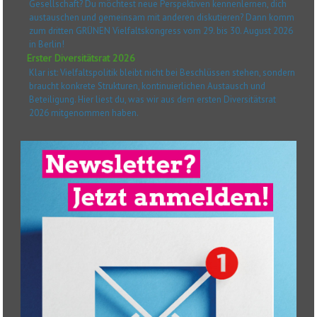
Gesellschaft? Du möchtest neue Perspektiven kennenlernen, dich
austauschen und gemeinsam mit anderen diskutieren? Dann komm
zum dritten GRÜNEN Vielfaltskongress vom 29. bis 30. August 2026
in Berlin!
Erster Diversitätsrat 2026
Klar ist: Vielfaltspolitik bleibt nicht bei Beschlüssen stehen, sondern
braucht konkrete Strukturen, kontinuierlichen Austausch und
Beteiligung. Hier liest du, was wir aus dem ersten Diversitätsrat
2026 mitgenommen haben.