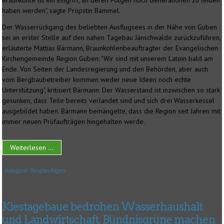
Braunkohle ist ein Eingriff, an deren Folgen noch Generationen zu leiden
haben werden", sagte Pröpstin Bammel.
Der Wasserrückgang des beliebten Ausflugsees in der Nähe von Guben
sei an erster Stelle auf den nahen Tagebau Jänschwalde zurückzuführen,
erläuterte Mattias Bärmann, Braunkohlenbeauftragter der Evangelischen
Kirchengemeinde Region Guben: "Wir sind mit unserem Latein bald am
Ende. Von Seiten der Landesregierung und den Behörden, aber auch
vom Bergbaubetreiber kommen weder neue Ideen noch echte
Unterstützung", kritisiert Bärmann. Der Wasserstand ist inzwischen so stark
gesunken, dass Teile bereits verlandet sind und sich drei Wasserkessel
ausgebildet haben. Bärmann bemängelte, dass die Region seit Jahren mit
immer neuen Prüfaufträgen hingehalten werde.
Weiterlesen ...
Kategorie:
Bergbaufolgen
Kiestagebaue bedrohen Wasserhaushalt
und Landwirtschaft. Bündnisgrüne machen