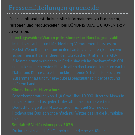
Pressemitteilungen gruene.de
Die Zukunft änderst du hier. Alle Informationen zu Programm,
Personen und Möglichkeiten, bei BÜNDNIS 90/DIE GRÜNEN aktiv
zu werden.
Landtagswahlen: Warum jede Stimme für Bündnisgrün zählt
In Sachsen-Anhalt und Mecklenburg-Vorpommern heißt es im
Herbst: Wenn Bündnisgrüne in den Landtag einziehen, können wir
zusammen mit den anderen demokratischen Kräften eine AfD-
Alleinregierung verhindern. In Berlin sind wir im Dreikampf mit CDU
und Linke um den ersten Platz. In allen drei Ländern kämpfen wir für
Natur- und Klimaschutz, für funktionierende Schulen, für sozialen
Zusammenhalt und für eine gute Lebensqualität in der Stadt und
auf dem Land.
Klimaschutz ist Hitzeschutz
Rekordtemperaturen von 41,8 Grad. Über 10.000 Hitzetote bisher in
diesen Sommer. Fast jeder Todesfall durch Extremwetter in
Deutschland geht auf Hitze zurück – nicht auf Stürme oder
Hochwasser. Das ist nicht einfach nur Wetter, das ist die Klimakrise
live.
Sei dabei! Vielfaltskongress 2026
Du interessierst dich für Demokratie und eine vielfältige