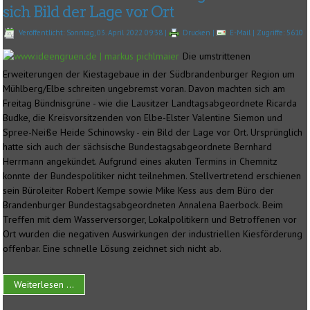
sich Bild der Lage vor Ort
Veröffentlicht: Sonntag, 03. April 2022 09:38
|
Drucken
|
E-Mail
| Zugriffe: 5610
Die umstrittenen
Erweiterungen der Kiestagebaue in der Südbrandenburger Region um
Mühlberg/Elbe schreiten ungebremst voran. Davon machten sich am
Freitag Bündnisgrüne - wie die Lausitzer Landtagsabgeordnete Ricarda
Budke, die Kreisvorsitzenden von Elbe-Elster Valentine Siemon und
Spree-Neiße Heide Schinowsky - ein Bild der Lage vor Ort. Ursprünglich
hatte sich auch der sächsische Bundestagsabgeordnete Bernhard
Herrmann angekündet. Aufgrund eines akuten Termins in Chemnitz
konnte der Bundespolitiker nicht teilnehmen. Stellvertretend erschienen
sein Büroleiter Robert Kempe sowie Mike Kess aus dem Büro der
Brandenburger Bundestagsabgeordneten Annalena Baerbock. Beim
Treffen mit dem Wasserversorger, Lokalpolitikern und Betroffenen vor
Ort wurden die negativen Auswirkungen der industriellen Kiesförderung
offenbar. Eine schnelle Lösung zeichnet sich nicht ab.
Weiterlesen ...