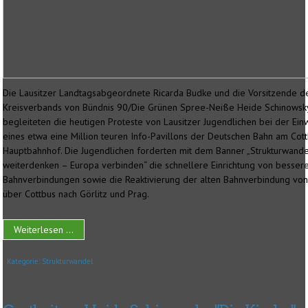
Die Lausitzer Landtagsabgeordnete Ricarda Budke und die Vorsitzende d
Kreisverbands von Bündnis 90/Die Grünen Spree-Neiße Heide Schinowsk
begleiteten die heutigen Proteste von Lausitzer Jugendlichen bei der Ei
eines etwa eine Million teuren Info-Pavillons der Deutschen Bahn am Cot
Hauptbahnhof. Die Jugendlichen forderten mit dem Banner „Strukturwand
weiterdenken – Europa verbinden“ die schnellere Einrichtung von besser
Bahnverbindungen sowie die Reaktivierung der alten Bahnverbindung von
über Cottbus nach Görlitz und Prag.
Weiterlesen ...
Kategorie:
Strukturwandel