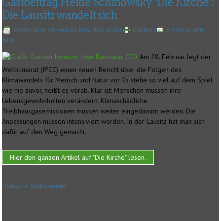
Gastbeitrag Heide Schinowsky "Die Kirche":
Die Lausitz wandelt sich
Veröffentlicht: Mittwoch, 02. März 2022 13:58
|
Drucken
|
E-Mail
| Zugriffe:
6015
Am 28. Februar legt der
Weltklimarat (IPCC) einen neuen Bericht über die Folgen des
Klimawandels für Mensch und Natur vor. Es stehe so viel auf dem Spiel
wie nie zuvor, heißt es vorab. Klar ist: Menschen müssen ihre
Lebensgewohnheiten verändern. Klimaschädliche
Treibhausgasemissionen müssen weiter eingedämmt werden. Die
Anpassungen müssen intensiviert werden. In der Lausitz hat man sich
dafür auf den Weg gemacht.
Hier den ganzen Artikel auf "Die Kirche" lesen.
Kategorie:
Strukturwandel